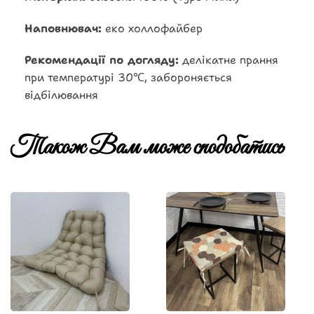
Наповнювач:
еко холлофайбер
Рекомендації по догляду:
делікатне прання
при температурі 30℃, забороняється
відбілювання
Також Вам може сподобатись