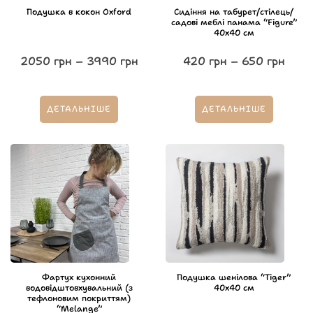
Подушка в кокон Oxford
Сидіння на табурет/стілець/
садові меблі панама “Figure”
40х40 см
2050
грн
–
3990
грн
420
грн
–
650
грн
ДЕТАЛЬНІШЕ
ДЕТАЛЬНІШЕ
Фартух кухонний
Подушка шенілова “Tiger”
водовідштовхувальний (з
40х40 см
тефлоновим покриттям)
“Melange”