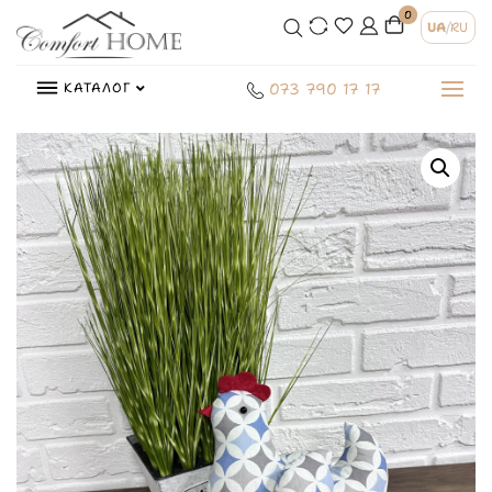
0
UA
/
RU
КАТАЛОГ
073 790 17 17