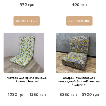
970
грн
400
грн
ДЕТАЛЬНІШЕ
ДЕТАЛЬНІШЕ
Матрац для крісла панама
Матрац-трансформер
“Lemon blossom”
розкладний 3 секції панама
“Labirint”
1080
грн
–
1530
грн
3830
грн
–
5700
грн