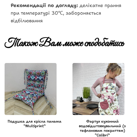
Рекомендації по догляду:
делікатне прання
при температурі 30℃, забороняється
відбілювання
Також Вам може сподобатись
Подушка для крісла панама
Фартух кухонний
“Multiprint”
водовідштовхувальний (з
тефлоновим покриттям)
“Colibri”