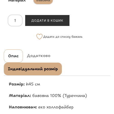
Матеріал
Бавовна
ДОДАТИ В КОШИК
Додати до списку бажань
Додатково
Опис
Індивідуальний розмір
Розмір:
h45 см
Матеріал:
бавовна 100% (Туреччина)
Наповнювач:
еко холлофайбер