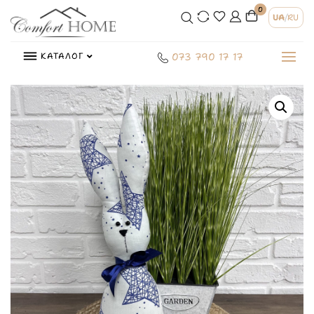
0
UA
/
RU
КАТАЛОГ
073 790 17 17