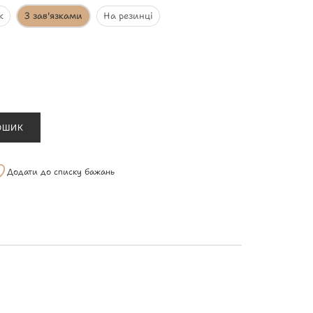
к
З зав'язками
На резинці
ОШИК
Додати до списку бажань