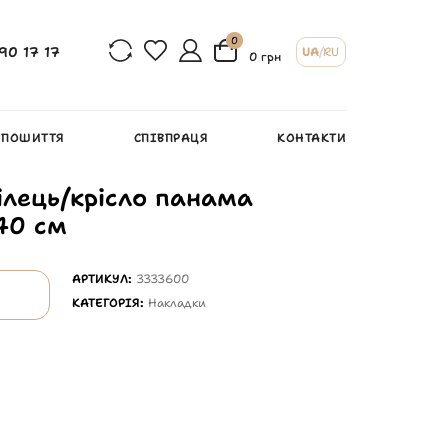
0
90 17 17
UA
/
RU
0 грн
 ПОШИТТЯ
СПІВПРАЦЯ
КОНТАКТИ
ілець/крісло панама
40 см
АРТИКУЛ:
3333600
КАТЕГОРІЯ:
Накладки