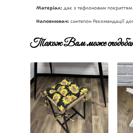
Матеріал:
дак з тефлоновим покриттям
Наповнювач:
синтепон Рекомендації дог
Також Вам може сподобат