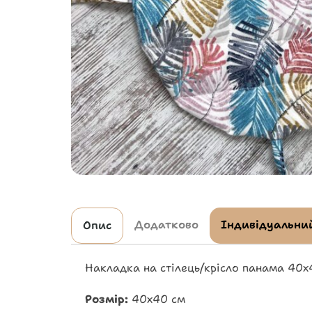
Додатково
Індивідуальний
Опис
Накладка на стілець/крісло панама 40х
Розмір:
40х40 см