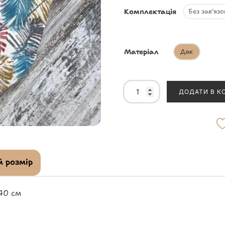
Комплектація
Без зав'язо
Матеріал
Дак
ДОДАТИ В К
 розмір
40 см