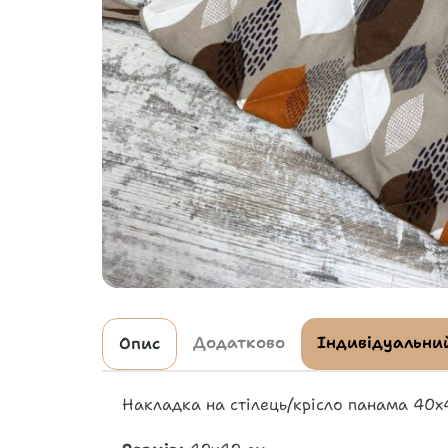
Додатково
Індивідуальний
Опис
Накладка на стілець/крісло панама 40х