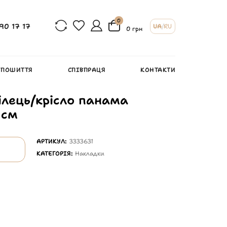
0
90 17 17
UA
/
RU
0 грн
 ПОШИТТЯ
СПІВПРАЦЯ
КОНТАКТИ
ілець/крісло панама
 см
АРТИКУЛ:
3333631
КАТЕГОРІЯ:
Накладки