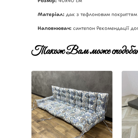
Розмір:
40х40 см
Матеріал:
дак з тефлоновим покриттям
Наповнювач:
синтепон Рекомендації дог
Також Вам може сподобат