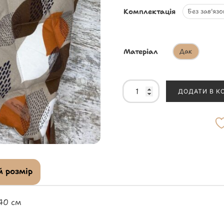
Комплектація
Без зав'язо
Матеріал
Дак
ДОДАТИ В К
 розмір
40 см