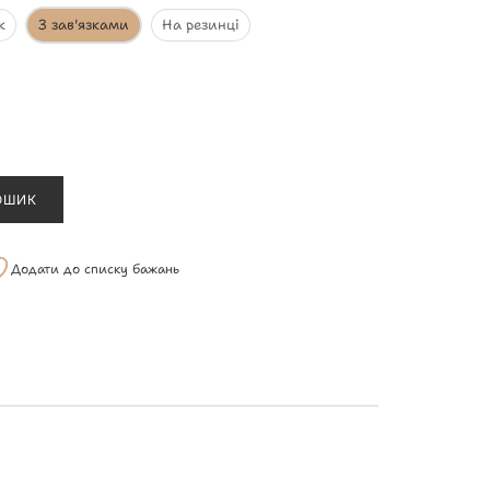
к
З зав'язками
На резинці
ОШИК
Додати до списку бажань