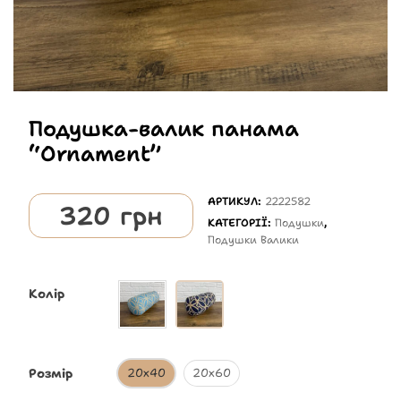
Подушка-валик панама
“Ornament”
АРТИКУЛ:
2222582
320
грн
КАТЕГОРІЇ:
Подушки
,
Подушки Валики
Колір
Розмір
20х40
20х60