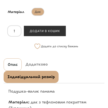
Матеріал
Дак
ДОДАТИ В КОШИК
Додати до списку бажань
Додатково
Опис
Індивідуальний розмір
Подушка-валик панама
Матеріал:
дак з тефлоновим покриттям