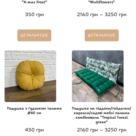
“X-mas Frost”
“Multiflowers”
350
грн
2160
грн
–
3250
грн
ДЕТАЛЬНІШЕ
ДЕТАЛЬНІШЕ
Подушка з ґудзиком панама
Подушка на піддони/гойдалки/
Ø40 см
каркаси/садові меблі панама
комбінована “Tropical forest
green”
430
грн
2160
грн
–
3250
грн