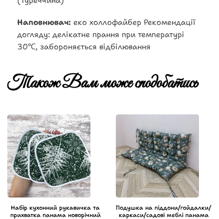
(Туреччина)
Наповнювач:
еко холлофайбер Рекомендації
догляду: делікатне прання при температурі
30℃, забороняється відбілювання
Також Вам може сподобатись
Набір кухонний рукавичка та
Подушка на піддони/гойдалки/
прихватка панама новорічний
каркаси/садові меблі панама