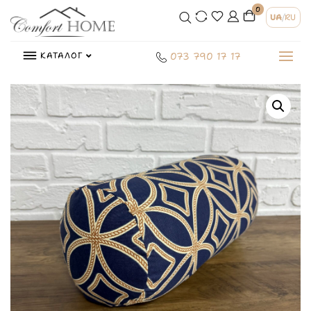
0
UA
/
RU
КАТАЛОГ
073 790 17 17