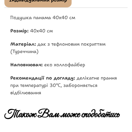
Подушка панама 40х40 см
Розмір:
40х40 см
Матеріал:
дак з тефлоновим покриттям
(Туреччина)
Наповнювач:
еко холлофайбер
Рекомендації по догляду:
делікатне прання
при температурі 30℃, забороняється
відбілювання
Також Вам може сподобатись