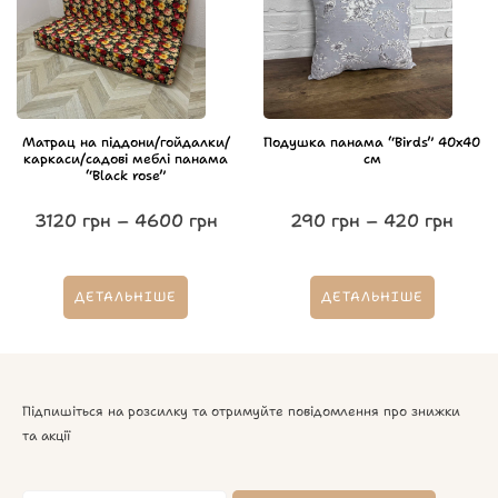
Матрац на піддони/гойдалки/
Подушка панама “Birds” 40х40
каркаси/садові меблі панама
см
“Black rose”
3120
грн
–
4600
грн
290
грн
–
420
грн
ДЕТАЛЬНІШЕ
ДЕТАЛЬНІШЕ
Підпишіться на розсилку та отримуйте повідомлення про знижки
та акції