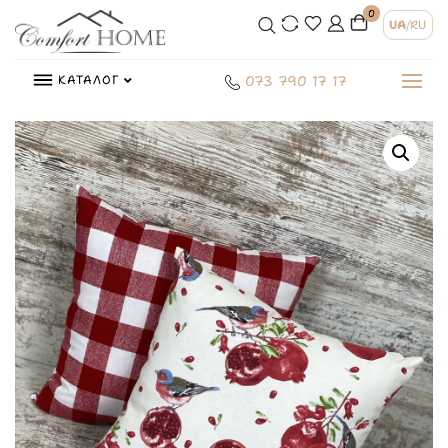
0
UA
/
RU
КАТАЛОГ
073 790 17 17