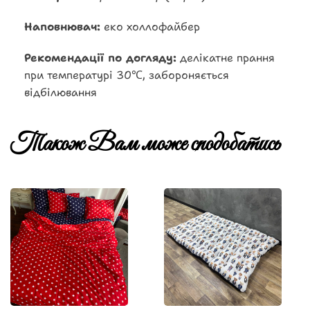
Наповнювач:
еко холлофайбер
Рекомендації по догляду:
делікатне прання
при температурі 30℃, забороняється
відбілювання
Також Вам може сподобатись