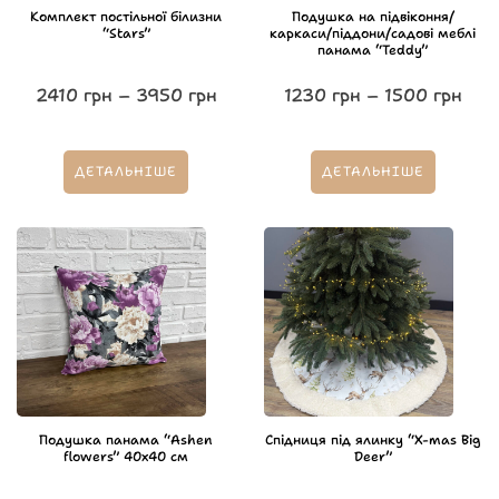
Комплект постільної білизни
Подушка на підвіконня/
“Stars”
каркаси/піддони/садові меблі
панама “Teddy”
2410
грн
–
3950
грн
1230
грн
–
1500
грн
ДЕТАЛЬНІШЕ
ДЕТАЛЬНІШЕ
Подушка панама “Ashen
Спідниця під ялинку “X-mas Big
flowers” 40х40 см
Deer”