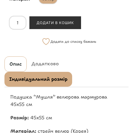
ДОДАТИ В КОШИК
Додати до списку бажань
Додатково
Опис
Індивідуальний розмір
Подушка “Мушля” велюрова мармурова
45х55 см
Розмір:
45х55 см
Матеріал:
стрейч велюр (Корея)