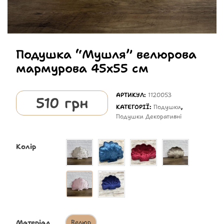
Подушка “Мушля” велюрова
мармурова 45х55 см
АРТИКУЛ:
1120053
510
грн
КАТЕГОРІЇ:
Подушки
,
Подушки Декоративні
Колір
Матеріал
Велюр