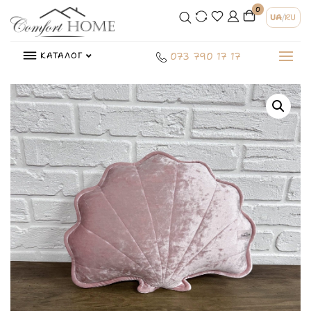
0
UA
/
RU
КАТАЛОГ
073 790 17 17