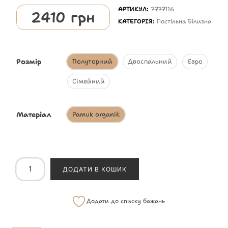
АРТИКУЛ:
7777116
2410
грн
КАТЕГОРІЯ:
Постільна Білизна
Розмір
Полуторний
Двоспальний
Євро
Сімейний
Матеріал
Pamuk organik
ДОДАТИ В КОШИК
Додати до списку бажань