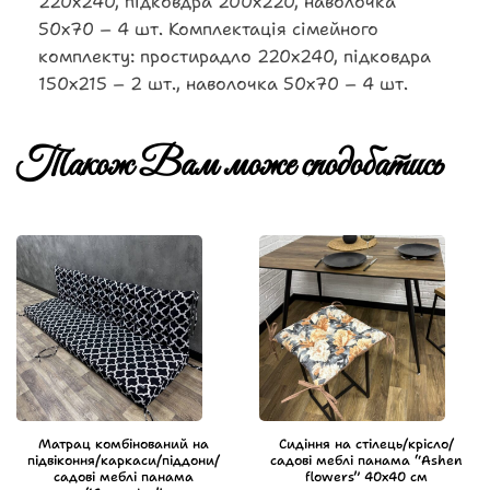
220х240, підковдра 200х220, наволочка
50х70 – 4 шт. Комплектація сімейного
комплекту: простирадло 220х240, підковдра
150х215 – 2 шт., наволочка 50х70 – 4 шт.
Також Вам може сподобатись
Матрац комбінований на
Сидіння на стілець/крісло/
підвіконня/каркаси/піддони/
садові меблі панама “Ashen
садові меблі панама
flowers” 40х40 см