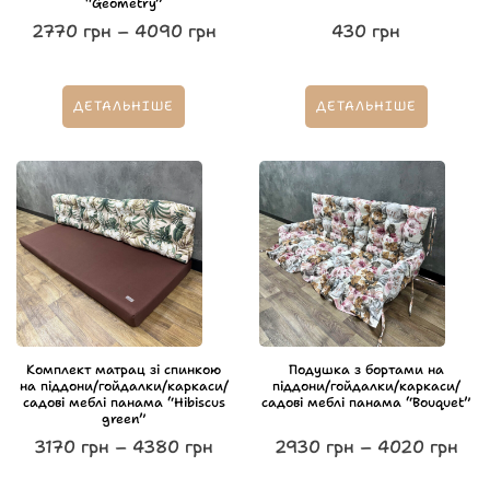
“Geometry”
2770
грн
–
4090
грн
430
грн
ДЕТАЛЬНІШЕ
ДЕТАЛЬНІШЕ
Комплект матрац зі спинкою
Подушка з бортами на
на піддони/гойдалки/каркаси/
піддони/гойдалки/каркаси/
садові меблі панама “Hibiscus
садові меблі панама “Bouquet”
green”
3170
грн
–
4380
грн
2930
грн
–
4020
грн