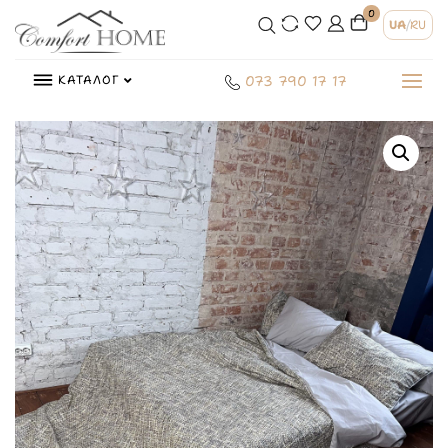
0
UA
/
RU
КАТАЛОГ
073 790 17 17