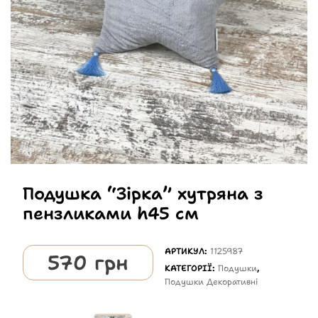
Подушка “Зірка” хутряна з
пензликами h45 см
АРТИКУЛ:
1125987
570
грн
КАТЕГОРІЇ:
Подушки
,
Подушки Декоративні