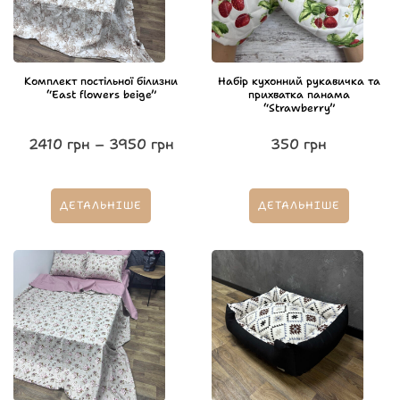
Комплект постільної білизни
Набір кухонний рукавичка та
“East flowers beige”
прихватка панама
“Strawberry”
2410
грн
–
3950
грн
350
грн
ДЕТАЛЬНІШЕ
ДЕТАЛЬНІШЕ