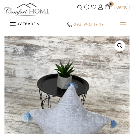
0
UA
/
RU
КАТАЛОГ
073 790 17 17