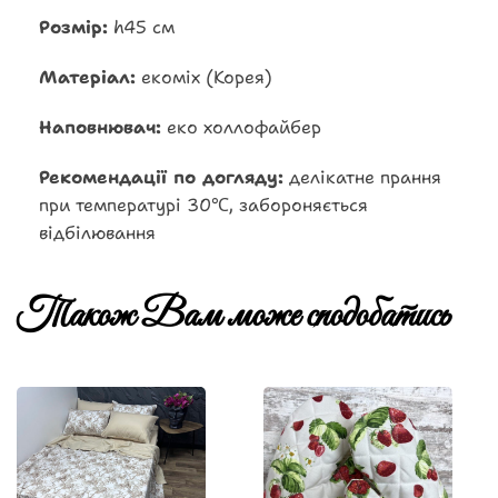
Розмір:
h45 см
Матеріал:
екоміх (Корея)
Наповнювач:
еко холлофайбер
Рекомендації по догляду:
делікатне прання
при температурі 30℃, забороняється
відбілювання
Також Вам може сподобатись