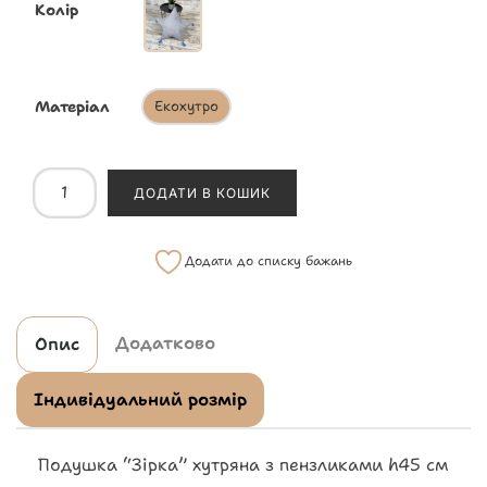
Колір
Матеріал
Екохутро
ДОДАТИ В КОШИК
Додати до списку бажань
Додатково
Опис
Індивідуальний розмір
Подушка “Зірка” хутряна з пензликами h45 см