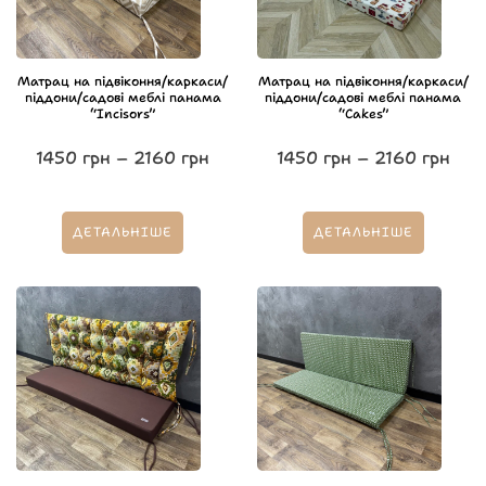
Матрац на підвіконня/каркаси/
Матрац на підвіконня/каркаси/
піддони/садові меблі панама
піддони/садові меблі панама
“Incisors”
“Cakes”
1450
грн
–
2160
грн
1450
грн
–
2160
грн
ДЕТАЛЬНІШЕ
ДЕТАЛЬНІШЕ