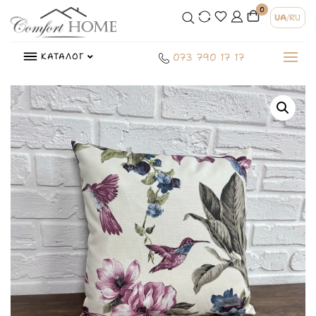
0
UA
/
RU
КАТАЛОГ
073 790 17 17