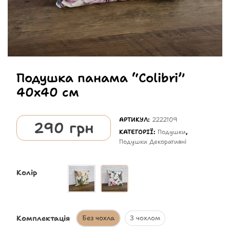
Подушка панама “Colibri”
40х40 см
АРТИКУЛ:
2222109
290
грн
КАТЕГОРІЇ:
Подушки
,
Подушки Декоративні
Колір
Комплектація
Без чохла
З чохлом