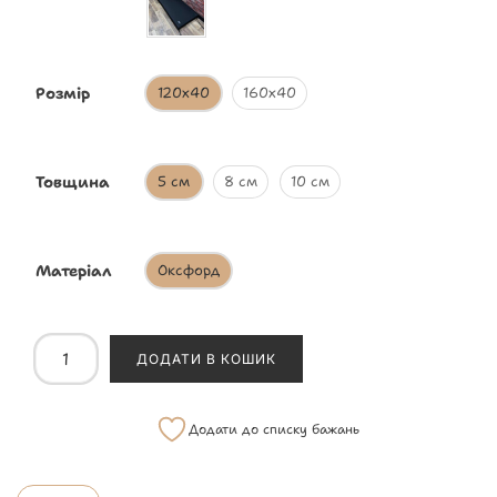
Розмір
120х40
160х40
Товщина
5 см
8 см
10 см
Матеріал
Оксфорд
ДОДАТИ В КОШИК
Додати до списку бажань