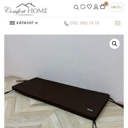
0
UA
/
RU
КАТАЛОГ
073 790 17 17