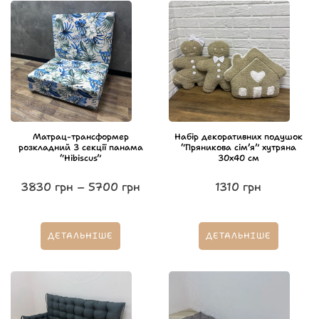
Матрац-трансформер
Набір декоративних подушок
розкладний 3 секції панама
“Пряникова сім’я” хутряна
“Hibiscus”
30х40 см
3830
грн
–
5700
грн
1310
грн
ДЕТАЛЬНІШЕ
ДЕТАЛЬНІШЕ