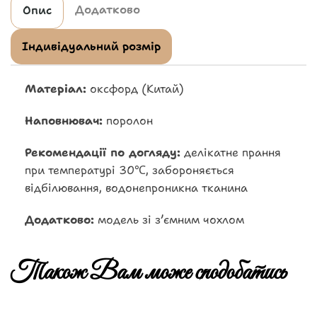
Додатково
Опис
Індивідуальний розмір
Матеріал:
оксфорд (Китай)
Наповнювач:
поролон
Рекомендації по догляду:
делікатне прання
при температурі 30℃, забороняється
відбілювання, водонепроникна тканина
Додатково:
модель зі зʼємним чохлом
Також Вам може сподобатись