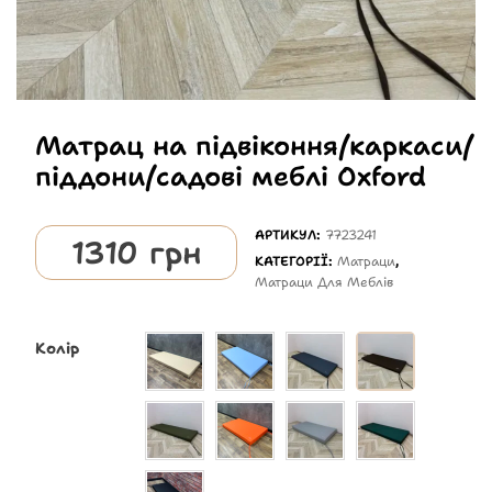
Матрац на підвіконня/каркаси/
піддони/садові меблі Oxford
АРТИКУЛ:
7723241
1310
грн
КАТЕГОРІЇ:
Матраци
,
Матраци Для Меблів
Колір