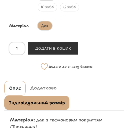
100х80
120х80
Матеріал
Дак
ДОДАТИ В КОШИК
Додати до списку бажань
Додатково
Опис
Індивідуальний розмір
Матеріал:
дак з тефлоновим покриттям
(Туреччина)