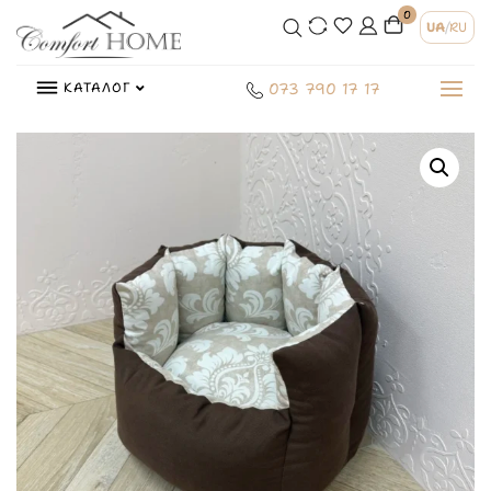
0
UA
/
RU
КАТАЛОГ
073 790 17 17