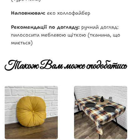
Наповнювач:
еко холлофайбер
Рекомендації по догляду:
ручний догляд:
пилососити меблевою щіткою (тканина, що
миється)
Також Вам може сподобатись