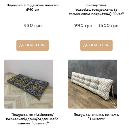
Подушка з ґудзиком панама
Скатертина
Ø40 см
водовідштовхувальна (з
тефлоновим покриттям) “Cube”
430
грн
790
грн
–
1500
грн
ДЕТАЛЬНІШЕ
ДЕТАЛЬНІШЕ
Подушка на підвіконня/
Подушка-спинка панама
каркаси/піддони/садові меблі
“Incisors”
панама “Labirint”