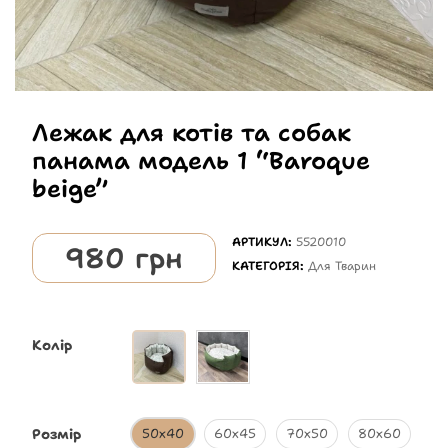
Лежак для котів та собак
панама модель 1 “Baroque
beige”
АРТИКУЛ:
5520010
980
грн
КАТЕГОРІЯ:
Для Тварин
Колір
Розмір
50х40
60х45
70х50
80х60