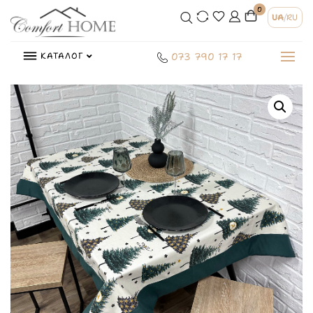
0
UA
/
RU
КАТАЛОГ
073 790 17 17