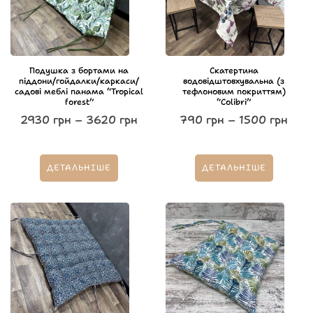
Подушка з бортами на
Скатертина
піддони/гойдалки/каркаси/
водовідштовхувальна (з
садові меблі панама “Tropical
тефлоновим покриттям)
forest”
“Colibri”
2930
грн
–
3620
грн
790
грн
–
1500
грн
ДЕТАЛЬНІШЕ
ДЕТАЛЬНІШЕ