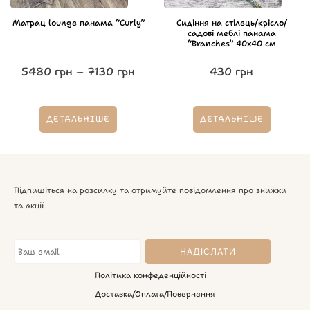
Матрац lounge панама “Curly”
Сидіння на стілець/крісло/
садові меблі панама
“Branches” 40х40 см
5480
грн
–
7130
грн
430
грн
ДЕТАЛЬНІШЕ
ДЕТАЛЬНІШЕ
Підпишіться на розсилку та отримуйте повідомлення про знижки
та акції
Політика конфеденційності
Доставка/Оплата/Повернення