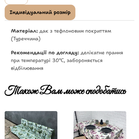
Індивідуальний розмір
Матеріал:
дак з тефлоновим покриттям
(Туреччина)
Рекомендації по догляду:
делікатне прання
при температурі 30℃, забороняється
відбілювання
Також Вам може сподобатись