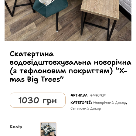
Скатертина
водовідштовхувальна новорічна
(з тефлоновим покриттям) “X-
mas Big Trees”
АРТИКУЛ:
4440439
1030
грн
КАТЕГОРІЇ:
Новорічний Декор
,
Святковий Декор
Колір