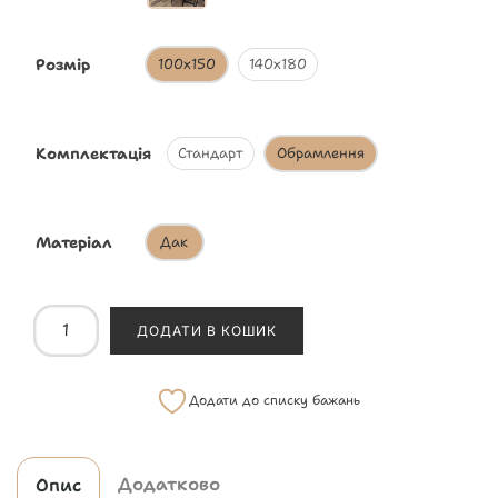
Розмір
100х150
140х180
Комплектація
Стандарт
Обрамлення
Матеріал
Дак
ДОДАТИ В КОШИК
Додати до списку бажань
Додатково
Опис