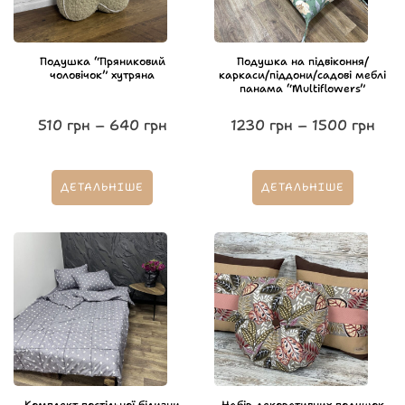
Подушка “Пряниковий
Подушка на підвіконня/
чоловічок” хутряна
каркаси/піддони/садові меблі
панама “Multiflowers”
510
грн
–
640
грн
1230
грн
–
1500
грн
ДЕТАЛЬНІШЕ
ДЕТАЛЬНІШЕ
Комплект постільної білизни
Набір декоративних подушок