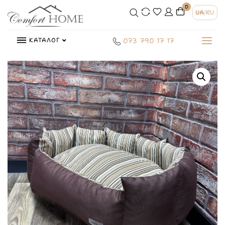
0
UA
/
RU
КАТАЛОГ
073 790 17 17