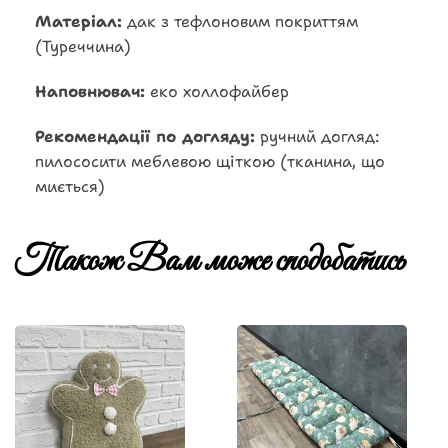
Матеріал:
дак з тефлоновим покриттям
(Туреччина)
Наповнювач:
еко холлофайбер
Рекомендації по догляду:
ручний догляд:
пилососити меблевою щіткою (тканина, що
миється)
Також Вам може сподобатись