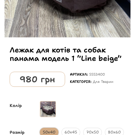
Лежак для котів та собак
панама модель 1 “Line beige”
АРТИКУЛ:
5553400
980
грн
КАТЕГОРІЯ:
Для Тварин
Колір
Розмір
50х40
60х45
70х50
80х60