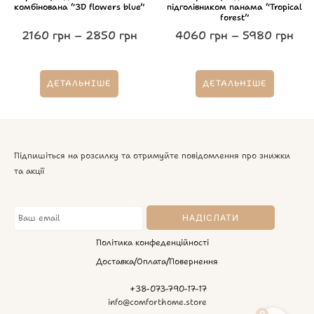
комбінована “3D flowers blue”
підголівником панама “Tropical
forest”
2160
грн
–
2850
грн
4060
грн
–
5980
грн
ДЕТАЛЬНІШЕ
ДЕТАЛЬНІШЕ
Підпишіться на розсилку та отримуйте повідомлення про знижки
та акції
Політика конфеденційності
Доставка/Оплата/Повернення
+38-073-790-17-17
info@comforthome.store