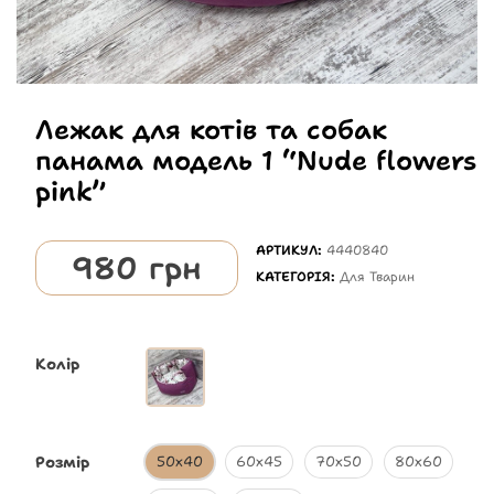
Лежак для котів та собак
панама модель 1 “Nude flowers
pink”
АРТИКУЛ:
4440840
980
грн
КАТЕГОРІЯ:
Для Тварин
Колір
Розмір
50х40
60х45
70х50
80х60