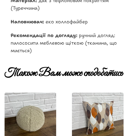
Матеріал:
дак з тефлоновим покриттям
(Туреччина)
Наповнювач:
еко холлофайбер
Рекомендації по догляду:
ручний догляд:
пилососити меблевою щіткою (тканина, що
миється)
Також Вам може сподобатись