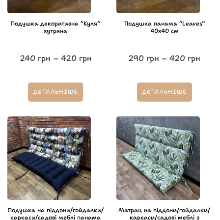
Подушка декоративна “Куля”
Подушка панама “Leaves”
хутряна
40х40 см
240
грн
–
420
грн
290
грн
–
420
грн
ДЕТАЛЬНІШЕ
ДЕТАЛЬНІШЕ
Подушка на піддони/гойдалки/
Матрац на піддони/гойдалки/
каркаси/садові меблі панама
каркаси/садові меблі з