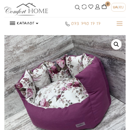
0
UA
/
RU
КАТАЛОГ
073 790 17 17