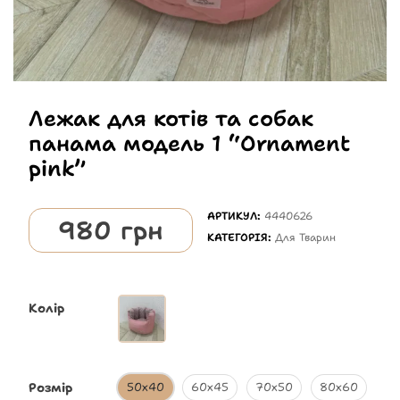
Лежак для котів та собак
панама модель 1 “Ornament
pink”
АРТИКУЛ:
4440626
980
грн
КАТЕГОРІЯ:
Для Тварин
Колір
Розмір
50х40
60х45
70х50
80х60