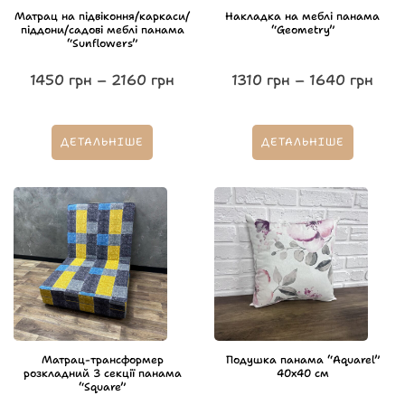
Матрац на підвіконня/каркаси/
Накладка на меблі панама
піддони/садові меблі панама
“Geometry”
“Sunflowers”
1450
грн
–
2160
грн
1310
грн
–
1640
грн
ДЕТАЛЬНІШЕ
ДЕТАЛЬНІШЕ
Матрац-трансформер
Подушка панама “Aquarel”
розкладний 3 секції панама
40х40 см
“Square”