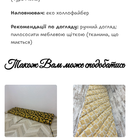
Наповнювач:
еко холлофайбер
Рекомендації по догляду:
ручний догляд:
пилососити меблевою щіткою (тканина, що
миється)
Також Вам може сподобатись