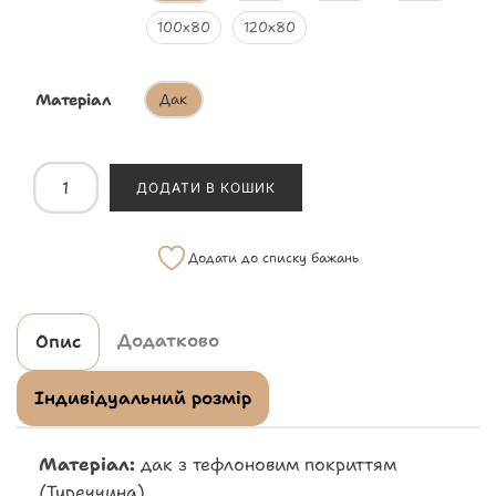
100х80
120х80
Матеріал
Дак
ДОДАТИ В КОШИК
Додати до списку бажань
Додатково
Опис
Індивідуальний розмір
Матеріал:
дак з тефлоновим покриттям
(Туреччина)