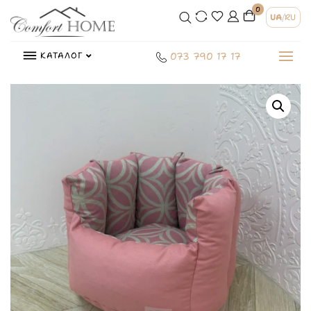
0
UA
/
RU
КАТАЛОГ
073 790 17 17