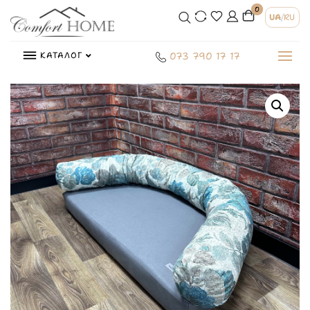
0
UA
/
RU
КАТАЛОГ
073 790 17 17