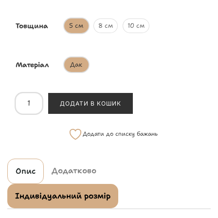
Товщина
5 см
8 см
10 см
Матеріал
Дак
ДОДАТИ В КОШИК
Додати до списку бажань
Додатково
Опис
Індивідуальний розмір