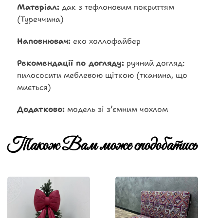
Матеріал:
дак з тефлоновим покриттям
(Туреччина)
Наповнювач:
еко холлофайбер
Рекомендації по догляду:
ручний догляд:
пилососити меблевою щіткою (тканина, що
миється)
Додатково:
модель зі зʼємним чохлом
Також Вам може сподобатись