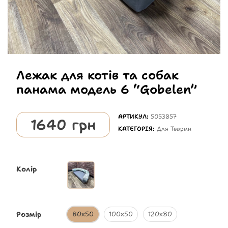
Лежак для котів та собак
панама модель 6 “Gobelen”
АРТИКУЛ:
5053857
1640
грн
КАТЕГОРІЯ:
Для Тварин
Колір
Розмір
80х50
100х50
120х80