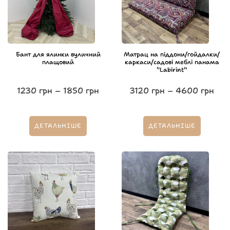
Бант для ялинки вуличний
Матрац на піддони/гойдалки/
плащовий
каркаси/садові меблі панама
“Labirint”
1230
грн
–
1850
грн
3120
грн
–
4600
грн
ДЕТАЛЬНІШЕ
ДЕТАЛЬНІШЕ