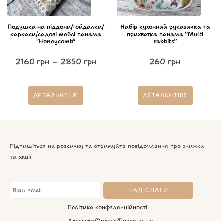
Подушка на піддони/гойдалки/
Набір кухонний рукавичка та
каркаси/садові меблі панама
прихватка панама “Multi
“Honeycomb”
rabbits”
2160
грн
–
2850
грн
260
грн
ДЕТАЛЬНІШЕ
ДЕТАЛЬНІШЕ
Підпишіться на розсилку та отримуйте повідомлення про знижки
та акції
Політика конфеденційності
Доставка/Оплата/Повернення