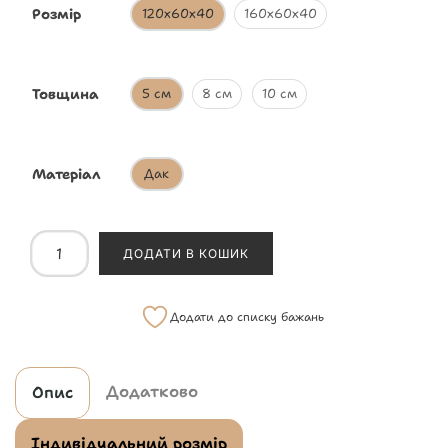
Розмір
120х60х40
160х60х40
Товщина
5 см
8 см
10 см
Матеріал
Дак
ДОДАТИ В КОШИК
Додати до списку бажань
Додатково
Опис
Індивідуальний розмір