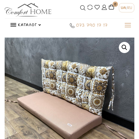
0
UA
/
RU
КАТАЛОГ
073 790 17 17