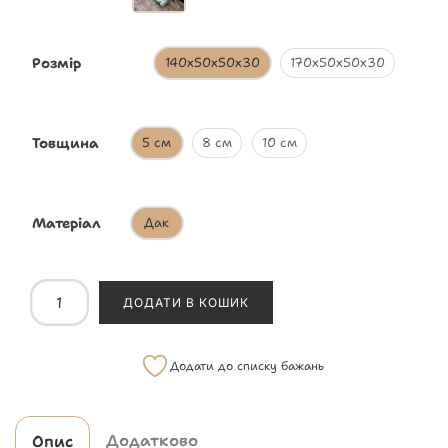
Розмір
140х50х50х30
170х50х50х30
Товщина
5 см
8 см
10 см
Матеріал
Дак
ДОДАТИ В КОШИК
Додати до списку бажань
Додатково
Опис