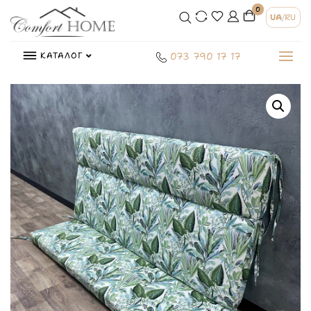
0
UA
/
RU
КАТАЛОГ
073 790 17 17