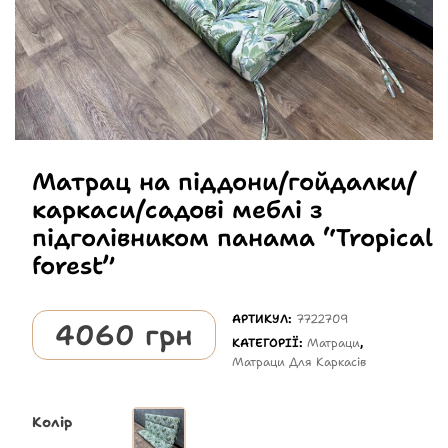
Матрац на піддони/гойдалки/
каркаси/садові меблі з
підголівником панама “Tropical
forest”
АРТИКУЛ:
7722709
4060
грн
КАТЕГОРІЇ:
Матраци
,
Матраци Для Каркасів
Колір