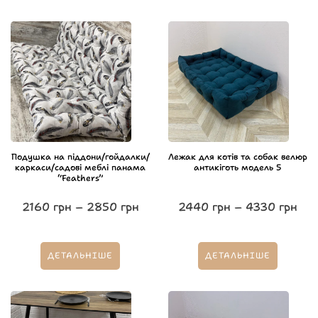
Подушка на піддони/гойдалки/
Лежак для котів та собак велюр
каркаси/садові меблі панама
антикіготь модель 5
“Feathers”
2160
грн
–
2850
грн
2440
грн
–
4330
грн
ДЕТАЛЬНІШЕ
ДЕТАЛЬНІШЕ