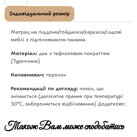
Індивідуальний розмір
Матрац на піддони/гойдалки/каркаси/садові
меблі з підголовником панама
Матеріал:
дак з тефлоновим покриттям
(Туреччина)
Наповнювач:
поролон
Рекомендації по догляду:
чохол, що
знімається (делікатне прання при температурі
30℃, забороняється відбілювання) Додатково:
Також Вам може сподобатись