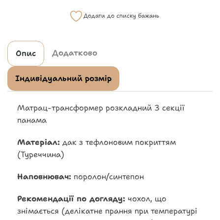
Додати до списку бажань
Додатково
Опис
Індивідуальний розмір
Матрац-трансформер розкладний 3 секції
панама
Матеріал:
дак з тефлоновим покриттям
(Туреччина)
Наповнювач:
поролон/синтепон
Рекомендації по догляду:
чохол, що
знімається (делікатне прання при температурі