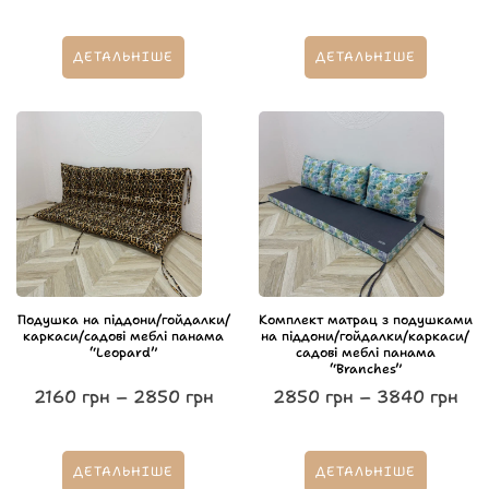
ДЕТАЛЬНІШЕ
ДЕТАЛЬНІШЕ
Подушка на піддони/гойдалки/
Комплект матрац з подушками
каркаси/садові меблі панама
на піддони/гойдалки/каркаси/
“Leopard”
садові меблі панама
“Branches”
2160
грн
–
2850
грн
2850
грн
–
3840
грн
ДЕТАЛЬНІШЕ
ДЕТАЛЬНІШЕ