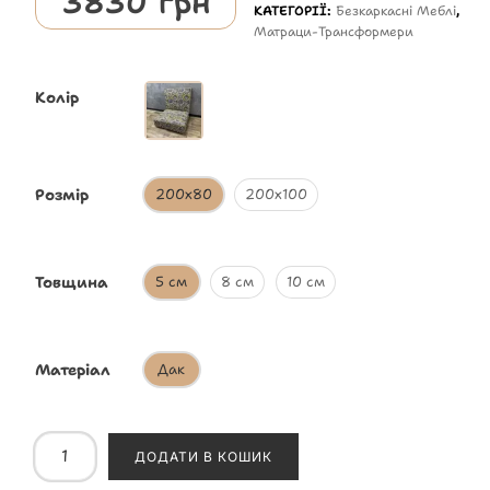
3830
грн
КАТЕГОРІЇ:
Безкаркасні Меблі
,
Матраци-Трансформери
Колір
Розмір
200х80
200х100
Товщина
5 см
8 см
10 см
Матеріал
Дак
ДОДАТИ В КОШИК