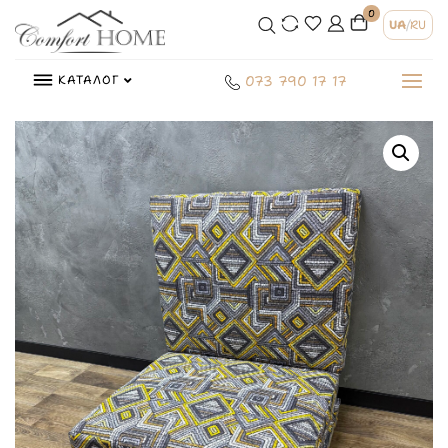
0
UA
/
RU
КАТАЛОГ
073 790 17 17