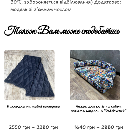
30℃, забороняється відбілювання) Додатково:
модель зі зʼємним чохлом
Також Вам може сподобатись
Накладка на меблі велюрова
Лежак для котів та собак
панама модель 6 “Patchwork”
2550
грн
–
3280
грн
1640
грн
–
2880
грн