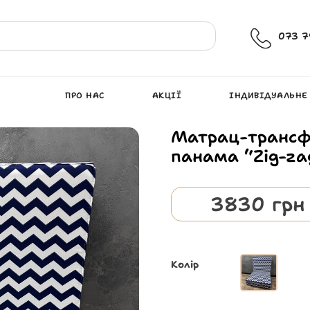
073 7
ПРО НАС
АКЦІЇ
ІНДИВІДУАЛЬНЕ
Матрац-трансфо
панама “Zig-za
3830
грн
Колір