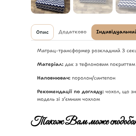
Додатково
Індивідуальний
Опис
Матрац-трансформер розкладний 3 секц
Матеріал:
дак з тефлоновим покриттям
Наповнювач:
поролон/синтепон
Рекомендації по догляду:
чохол, що зн
модель зі зʼємним чохлом
Також Вам може сподобат