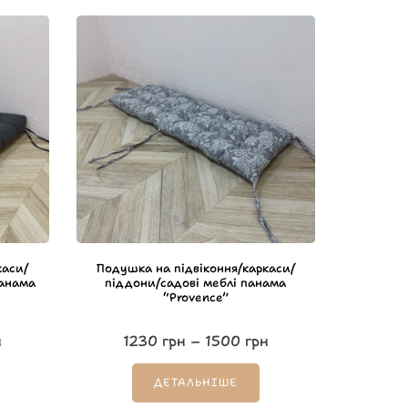
каси/
Подушка на підвіконня/каркаси/
панама
піддони/садові меблі панама
“Provence”
н
1230
грн
–
1500
грн
ДЕТАЛЬНІШЕ