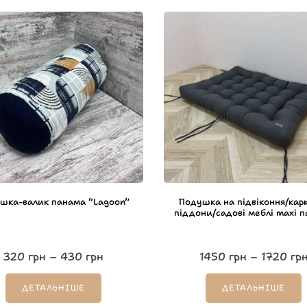
шка-валик панама “Lagoon”
Подушка на підвіконня/кар
піддони/садові меблі maxi 
320
грн
–
430
грн
1450
грн
–
1720
гр
ДЕТАЛЬНІШЕ
ДЕТАЛЬНІШЕ