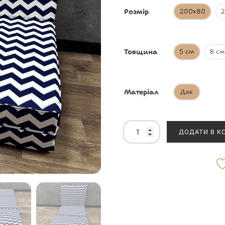
Розмір
200х80
2
Товщина
5 см
8 см
Матеріал
Дак
ДОДАТИ В К