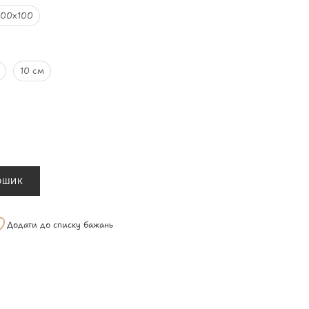
00х100
10 см
ОШИК
Додати до списку бажань