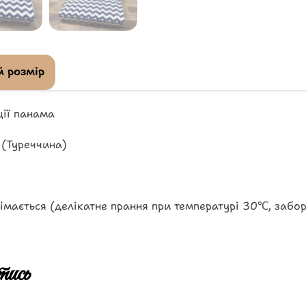
 розмір
ії панама
 (Туреччина)
імається (делікатне прання при температурі 30℃, забо
ись