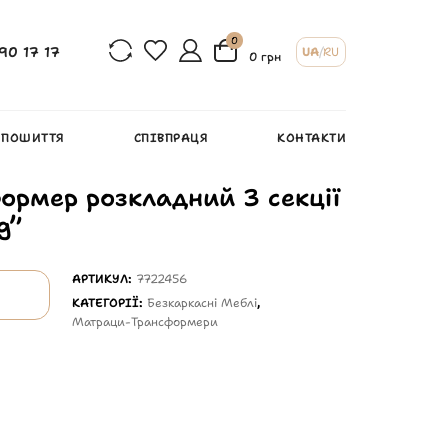
0
90 17 17
UA
/
RU
0 грн
 ПОШИТТЯ
СПІВПРАЦЯ
КОНТАКТИ
рмер розкладний 3 секції
g”
АРТИКУЛ:
7722456
КАТЕГОРІЇ:
Безкаркасні Меблі
,
Матраци-Трансформери