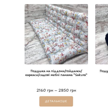
Подушка на піддони/гойдалки/
Поду
каркаси/садові меблі панама “Sakura”
2160
грн
–
2850
грн
ДЕТАЛЬНІШЕ