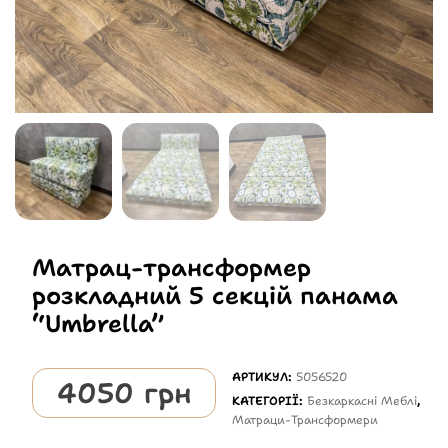
Матрац-трансформер
розкладний 5 секцій панама
“Umbrella”
АРТИКУЛ:
5056520
4050
грн
КАТЕГОРІЇ:
Безкаркасні Меблі
,
Матраци-Трансформери