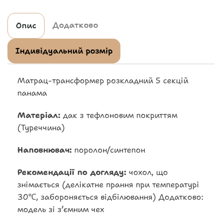
Додатково
Опис
Індивідуальний розмір
Матрац-трансформер розкладний 5 секцій
панама
Матеріал:
дак з тефлоновим покриттям
(Туреччина)
Наповнювач:
поролон/синтепон
Рекомендації по догляду:
чохол, що
знімається (делікатне прання при температурі
30℃, забороняється відбілювання) Додатково:
модель зі зʼємним чех