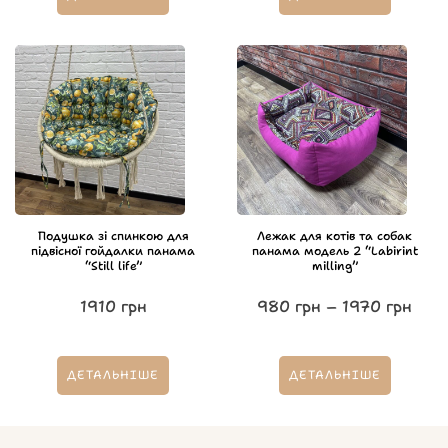
Подушка зі спинкою для
Лежак для котів та собак
підвісної гойдалки панама
панама модель 2 “Labirint
“Still life”
milling”
1910
грн
980
грн
–
1970
грн
ДЕТАЛЬНІШЕ
ДЕТАЛЬНІШЕ