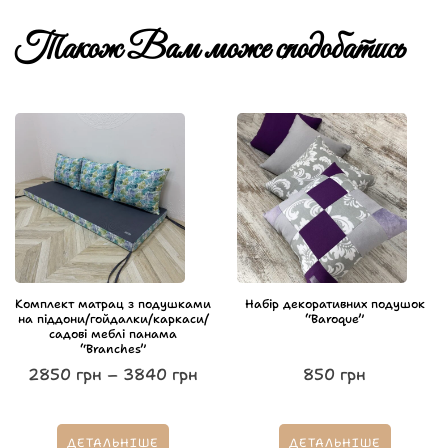
Також Вам може сподобатись
Комплект матрац з подушками
Набір декоративних подушок
на піддони/гойдалки/каркаси/
“Baroque”
садові меблі панама
“Branches”
2850
грн
–
3840
грн
850
грн
ДЕТАЛЬНІШЕ
ДЕТАЛЬНІШЕ