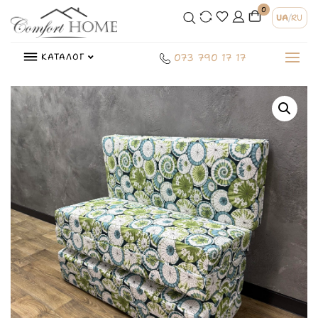
0
UA
/
RU
КАТАЛОГ
073 790 17 17