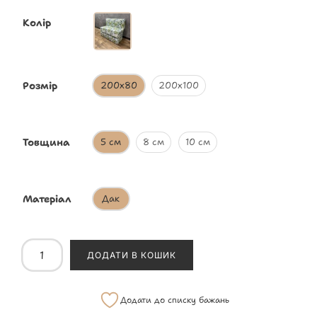
Колір
Розмір
200х80
200х100
Товщина
5 см
8 см
10 см
Матеріал
Дак
ДОДАТИ В КОШИК
Додати до списку бажань