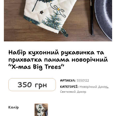
Набір кухонний рукавичка та
прихватка панама новорічний
“X-mas Big Trees”
АРТИКУЛ:
5550122
350
грн
КАТЕГОРІЇ:
Новорічний Декор
,
Святковий Декор
Колір