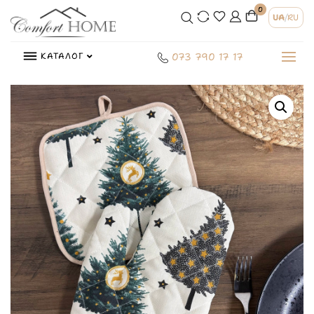
0
UA
/
RU
КАТАЛОГ
073 790 17 17