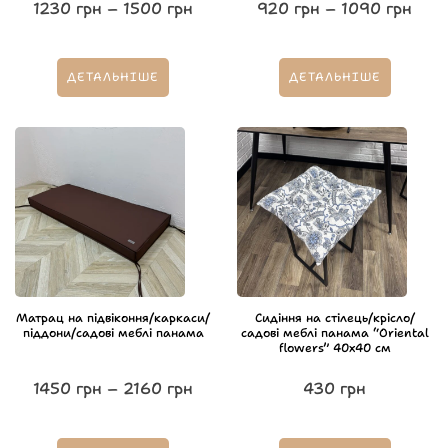
1230
грн
–
1500
грн
920
грн
–
1090
грн
ДЕТАЛЬНІШЕ
ДЕТАЛЬНІШЕ
Матрац на підвіконня/каркаси/
Сидіння на стілець/крісло/
піддони/садові меблі панама
садові меблі панама “Oriental
flowers” 40х40 см
1450
грн
–
2160
грн
430
грн