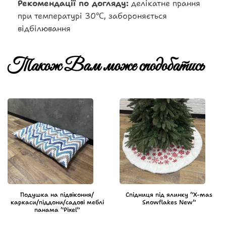
Рекомендації по догляду:
делікатне прання
при температурі 30℃, забороняється
відбілювання
Також Вам може сподобатись
Подушка на підвіконня/
Спідниця під ялинку “X-mas
каркаси/піддони/садові меблі
Snowflakes New”
панама “Pixel”