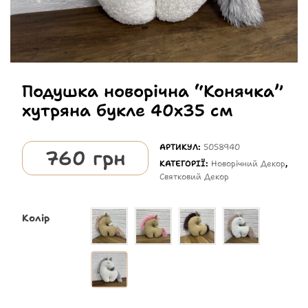
Подушка новорічна “Конячка”
хутряна букле 40х35 см
АРТИКУЛ:
5058940
760
грн
КАТЕГОРІЇ:
Новорічний Декор
,
Святковий Декор
Колір