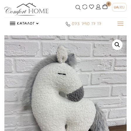
0
UA
/
RU
КАТАЛОГ
073 790 17 17