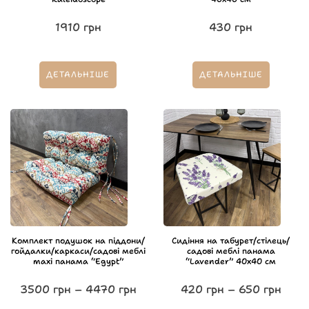
1910
грн
430
грн
ДЕТАЛЬНІШЕ
ДЕТАЛЬНІШЕ
Комплект подушок на піддони/
Сидіння на табурет/стілець/
гойдалки/каркаси/садові меблі
садові меблі панама
maxi панама “Egypt”
“Lavender” 40х40 см
3500
грн
–
4470
грн
420
грн
–
650
грн