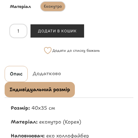
Матеріал
Екохутро
ДОДАТИ В КОШИК
Додати до списку бажань
Додатково
Опис
Індивідуальний розмір
Розмір:
40х35 см
Матеріал:
екохутро (Корея)
Наповнювач:
еко холлофайбер