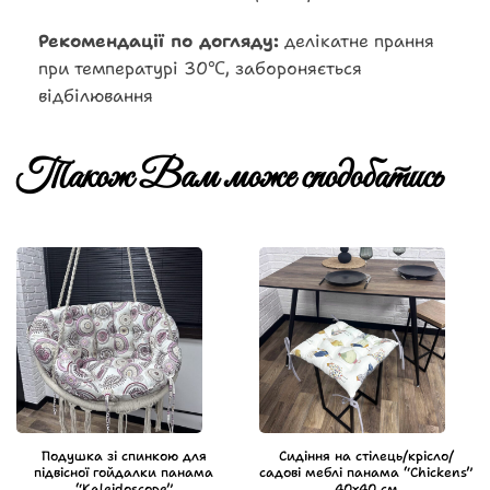
Рекомендації по догляду:
делікатне прання
при температурі 30℃, забороняється
відбілювання
Також Вам може сподобатись
Подушка зі спинкою для
Сидіння на стілець/крісло/
підвісної гойдалки панама
садові меблі панама “Chickens”
“Kaleidoscope”
40х40 см