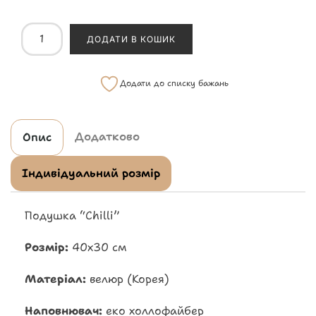
ДОДАТИ В КОШИК
Додати до списку бажань
Додатково
Опис
Індивідуальний розмір
Подушка “Chilli”
Розмір:
40х30 см
Матеріал:
велюр (Корея)
Наповнювач:
еко холлофайбер