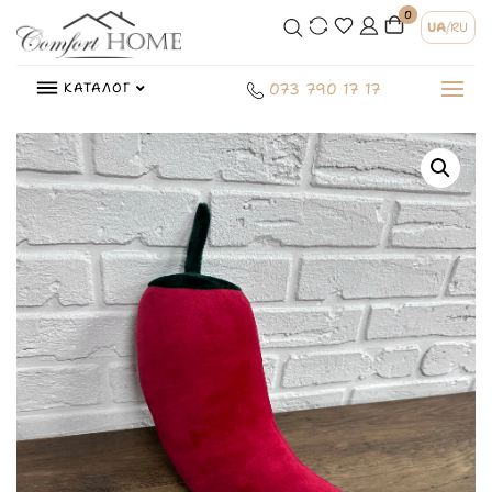
0
UA
/
RU
КАТАЛОГ
073 790 17 17