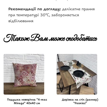
Рекомендації по догляду:
делікатне прання
при температурі 30℃, забороняється
відбілювання
Також Вам може сподобатись
Подушка новорічна “X-mas
Доріжка на стіл (раннер)
Mirage” 40х40 см
“Peonies”