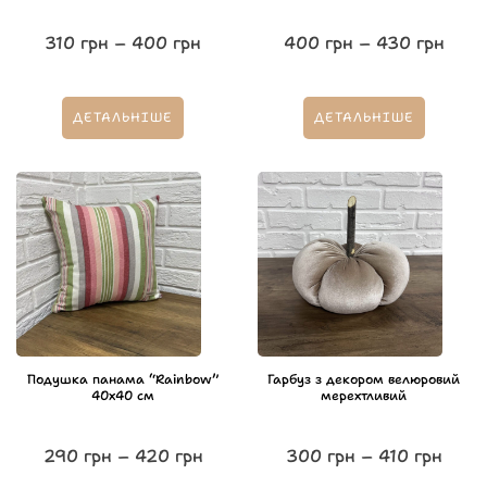
310
грн
–
400
грн
400
грн
–
430
грн
ДЕТАЛЬНІШЕ
ДЕТАЛЬНІШЕ
Подушка панама “Rainbow”
Гарбуз з декором велюровий
40х40 см
мерехтливий
290
грн
–
420
грн
300
грн
–
410
грн