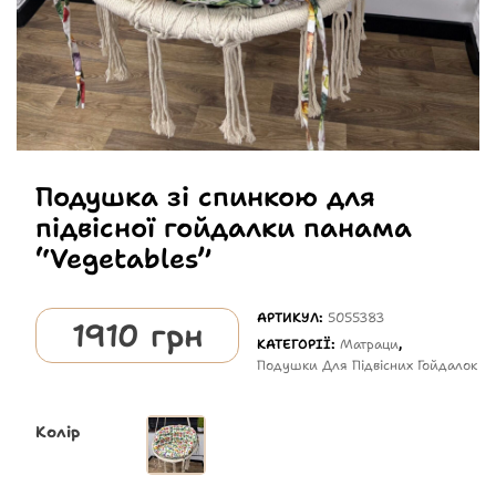
Подушка зі спинкою для
підвісної гойдалки панама
“Vegetables”
АРТИКУЛ:
5055383
1910
грн
КАТЕГОРІЇ:
Матраци
,
Подушки Для Підвісних Гойдалок
Колір