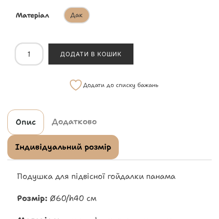
Матеріал
Дак
ДОДАТИ В КОШИК
Додати до списку бажань
Додатково
Опис
Індивідуальний розмір
Подушка для підвісної гойдалки панама
Розмір:
Ø60/h40 см