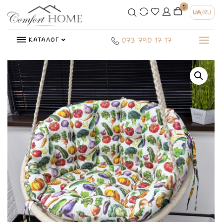
0
UA
/
RU
КАТАЛОГ
073 790 17 17