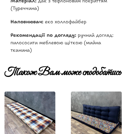
Матеріал:
дак з тефлоновим покриттям
(Туреччина)
Наповнювач:
еко холлофайбер
Рекомендації по догляду:
ручний догляд:
пилососити меблевою щіткою (мийна
тканина)
Також Вам може сподобатись