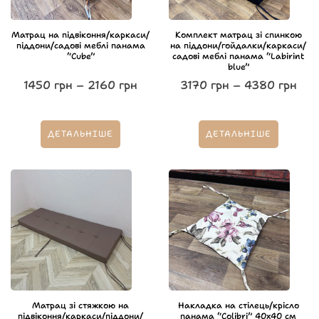
Матрац на підвіконня/каркаси/
Комплект матрац зі спинкою
піддони/садові меблі панама
на піддони/гойдалки/каркаси/
“Cube”
садові меблі панама “Labirint
blue”
1450
грн
–
2160
грн
3170
грн
–
4380
грн
ДЕТАЛЬНІШЕ
ДЕТАЛЬНІШЕ
Матрац зі стяжкою на
Накладка на стілець/крісло
підвіконня/каркаси/піддони/
панама “Colibri” 40х40 см