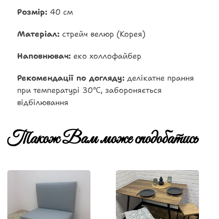
Розмір:
40 см
Матеріал:
стрейч велюр (Корея)
Наповнювач:
еко холлофайбер
Рекомендації по догляду:
делікатне прання
при температурі 30℃, забороняється
відбілювання
Також Вам може сподобатись