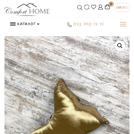
0
UA
/
RU
КАТАЛОГ
073 790 17 17