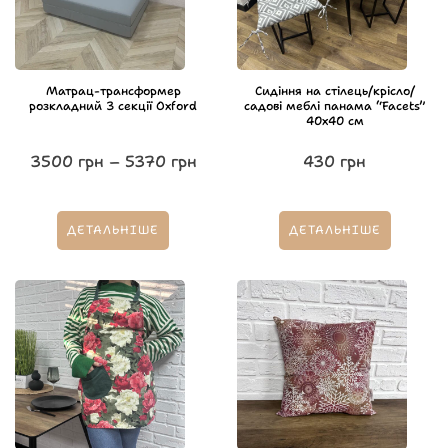
Матрац-трансформер
Сидіння на стілець/крісло/
розкладний 3 секції Oxford
садові меблі панама “Facets”
40х40 см
3500
грн
–
5370
грн
430
грн
ДЕТАЛЬНІШЕ
ДЕТАЛЬНІШЕ