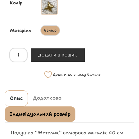
Колір
Матеріал
Велюр
ДОДАТИ В КОШИК
Додати до списку бажань
Додатково
Опис
Індивідуальний розмір
Подушка “Метелик” велюрова металік 40 см