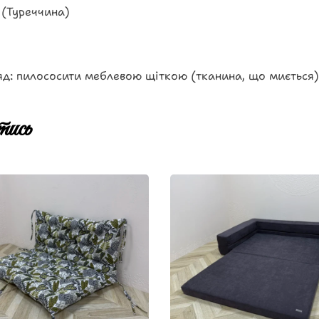
 (Туреччина)
д: пилососити меблевою щіткою (тканина, що миється)
ись