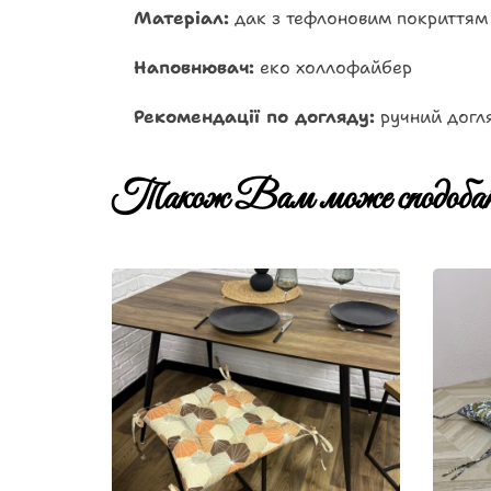
Матеріал:
дак з тефлоновим покриттям
Наповнювач:
еко холлофайбер
Рекомендації по догляду:
ручний догля
Також Вам може сподобат