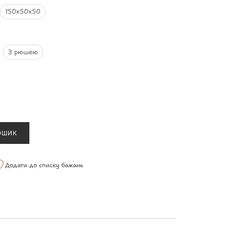
150х50х50
З рюшею
ОШИК
Додати до списку бажань