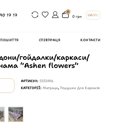
0
90 17 17
UA
/
RU
0 грн
 ПОШИТТЯ
СПІВПРАЦЯ
КОНТАКТИ
дони/гойдалки/каркаси/
анама “Ashen flowers”
АРТИКУЛ:
5553416
КАТЕГОРІЇ:
Матраци
,
Подушки Для Каркасів