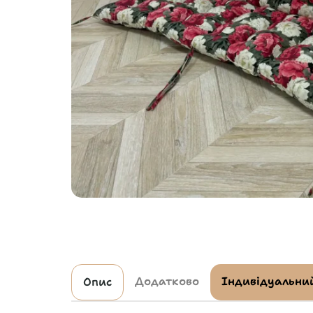
Додатково
Індивідуальний
Опис