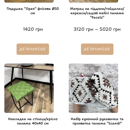
Подушка “Орео” флісова Ø50
Матрац на піддони/гойдалки/
см
каркаси/садові меблі панама
“Facets”
1420
грн
3120
грн
–
5020
грн
ДЕТАЛЬНІШЕ
ДЕТАЛЬНІШЕ
Накладка на стілець/крісло
Набір кухонний рукавичка та
панама 40х40 см
прихватка панама “Scandi”