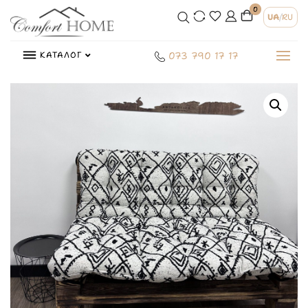
0
UA
/
RU
КАТАЛОГ
073 790 17 17