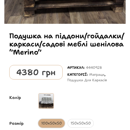
Подушка на піддони/гойдалки/
каркаси/садові меблі шенілова
“Merino”
АРТИКУЛ:
4440928
4380
грн
КАТЕГОРІЇ:
Матраци
,
Подушки Для Каркасів
Колір
Розмір
100х50х50
150х50х50