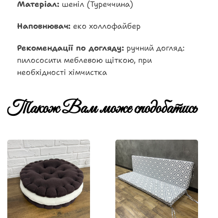
Матеріал:
шеніл (Туреччина)
Наповнювач:
еко холлофайбер
Рекомендації по догляду:
ручний догляд:
пилососити меблевою щіткою, при
необхідності хімчистка
Також Вам може сподобатись