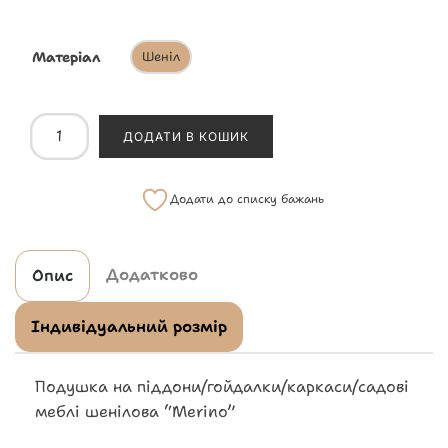
Матеріал
Шеніл
ДОДАТИ В КОШИК
Додати до списку бажань
Додатково
Опис
Індивідуальний розмір
Подушка на піддони/гойдалки/каркаси/садові
меблі шенілова “Merino”