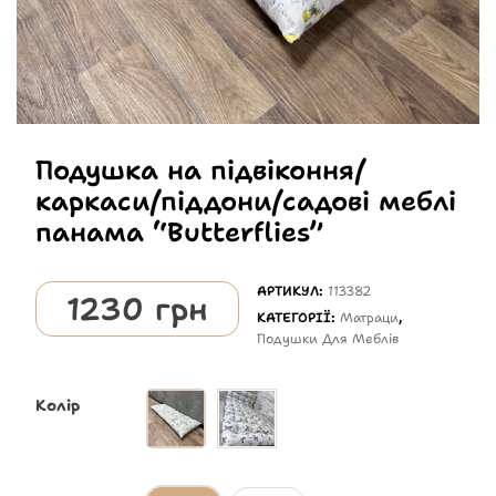
Подушка на підвіконня/
каркаси/піддони/садові меблі
панама “Butterflies”
АРТИКУЛ:
113382
1230
грн
КАТЕГОРІЇ:
Матраци
,
Подушки Для Меблів
Колір