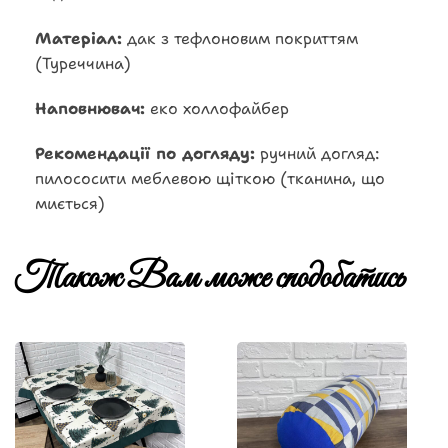
Матеріал:
дак з тефлоновим покриттям
(Туреччина)
Наповнювач:
еко холлофайбер
Рекомендації по догляду:
ручний догляд:
пилососити меблевою щіткою (тканина, що
миється)
Також Вам може сподобатись