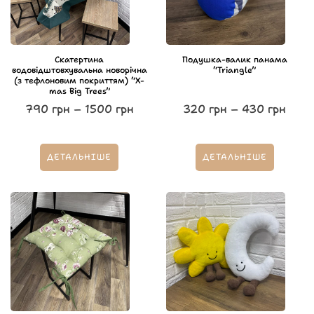
Скатертина
Подушка-валик панама
водовідштовхувальна новорічна
“Triangle”
(з тефлоновим покриттям) “X-
mas Big Trees”
790
грн
–
1500
грн
320
грн
–
430
грн
ДЕТАЛЬНІШЕ
ДЕТАЛЬНІШЕ