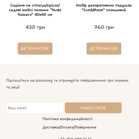
Сидіння на стілець/крісло/
Набір декоративних подушок
садові меблі панама “Nude
“Sun&Moon” плюшевий
flowers” 40х40 см
430
грн
760
грн
ДЕТАЛЬНІШЕ
ДЕТАЛЬНІШЕ
Підпишіться на розсилку та отримуйте повідомлення про знижки
та акції
Політика конфеденційності
Доставка/Оплата/Повернення