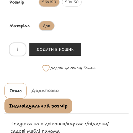
Розмір
50х100
50х150
Матеріал
Дак
ДОДАТИ В КОШИК
Додати до списку бажань
Додатково
Опис
Індивідуальний розмір
Подушка на підвіконня/каркаси/піддони/
садові меблі панама