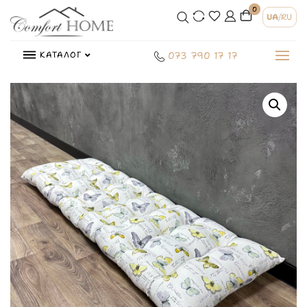
0
UA
/
RU
КАТАЛОГ
073 790 17 17