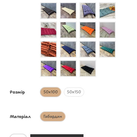
Розмір
50х100
50х150
Матеріал
Габардин