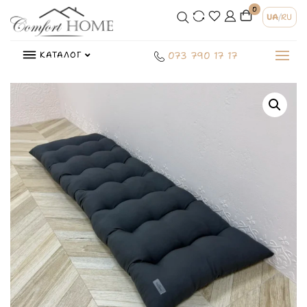
0
UA
/
RU
КАТАЛОГ
073 790 17 17