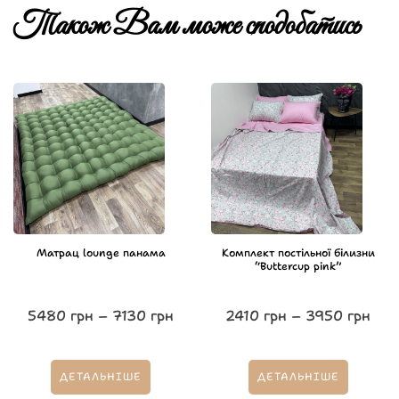
Також Вам може сподобатись
Матрац lounge панама
Комплект постільної білизни
“Buttercup pink”
5480
грн
–
7130
грн
2410
грн
–
3950
грн
ДЕТАЛЬНІШЕ
ДЕТАЛЬНІШЕ