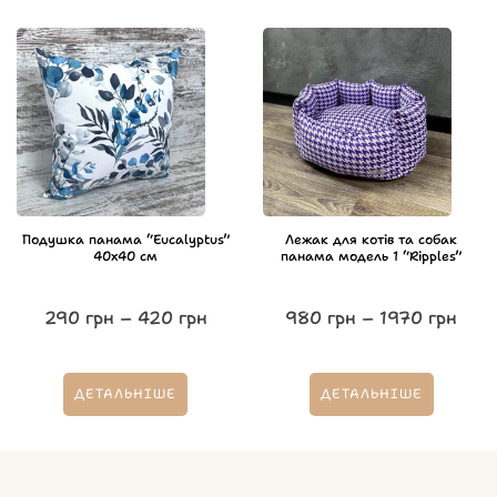
Подушка панама “Eucalyptus”
Лежак для котів та собак
40х40 см
панама модель 1 “Ripples”
290
грн
–
420
грн
980
грн
–
1970
грн
ДЕТАЛЬНІШЕ
ДЕТАЛЬНІШЕ