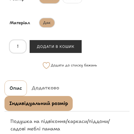
Матеріал
Дак
ДОДАТИ В КОШИК
Додати до списку бажань
Додатково
Опис
Індивідуальний розмір
Подушка на підвіконня/каркаси/піддони/
садові меблі панама