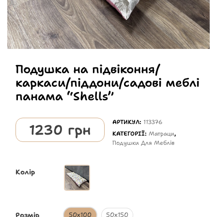
Подушка на підвіконня/
каркаси/піддони/садові меблі
панама “Shells”
АРТИКУЛ:
113376
1230
грн
КАТЕГОРІЇ:
Матраци
,
Подушки Для Меблів
Колір
Розмір
50х100
50х150