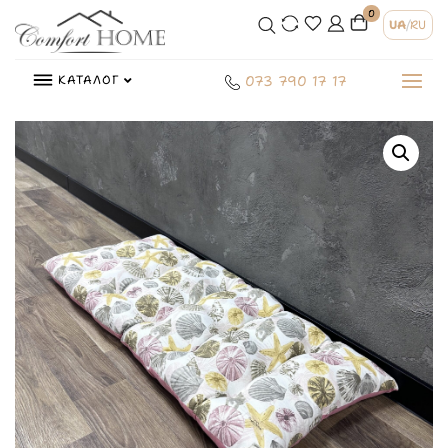
0
UA
/
RU
КАТАЛОГ
073 790 17 17