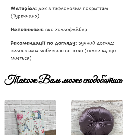
Матеріал:
дак з тефлоновим покриттям
(Туреччина)
Наповнювач:
еко холлофайбер
Рекомендації по догляду:
ручний догляд:
пилососити меблевою щіткою (тканина, що
миється)
Також Вам може сподобатись