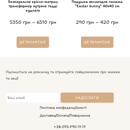
Безкаркасне крісло-матрац
Подушка великодня панама
трансформер хутряне тедді
“Easter bunny” 40х40 см
кудлате
5350
грн
–
6510
грн
290
грн
–
420
грн
ДЕТАЛЬНІШЕ
ДЕТАЛЬНІШЕ
Підпишіться на розсилку та отримуйте повідомлення про знижки
та акції
Політика конфеденційності
Доставка/Оплата/Повернення
+38-073-790-17-17