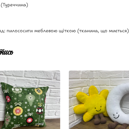
 (Туреччина)
д: пилососити меблевою щіткою (тканина, що миється)
ись