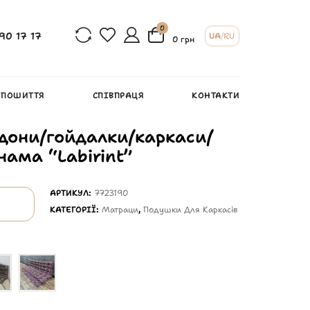
0
90 17 17
UA
/
RU
0 грн
 ПОШИТТЯ
СПІВПРАЦЯ
КОНТАКТИ
дони/гойдалки/каркаси/
нама “Labirint”
АРТИКУЛ:
7723190
КАТЕГОРІЇ:
Матраци
,
Подушки Для Каркасів