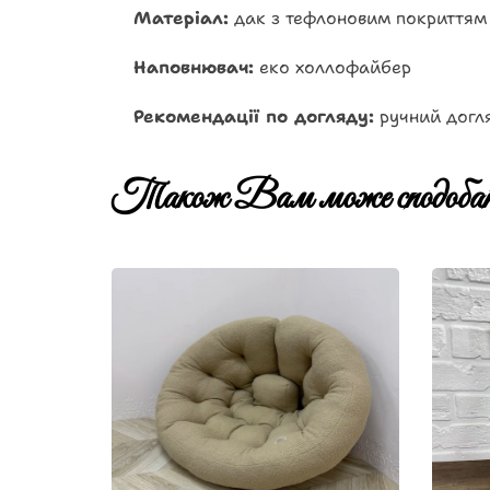
Матеріал:
дак з тефлоновим покриттям
Наповнювач:
еко холлофайбер
Рекомендації по догляду:
ручний догля
Також Вам може сподобат