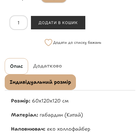
ДОДАТИ В КОШИК
Додати до списку бажань
Додатково
Опис
Індивідуальний розмір
Розмір:
60х120х120 см
Матеріал:
габардин (Китай)
Наповнювач:
еко холлофайбер