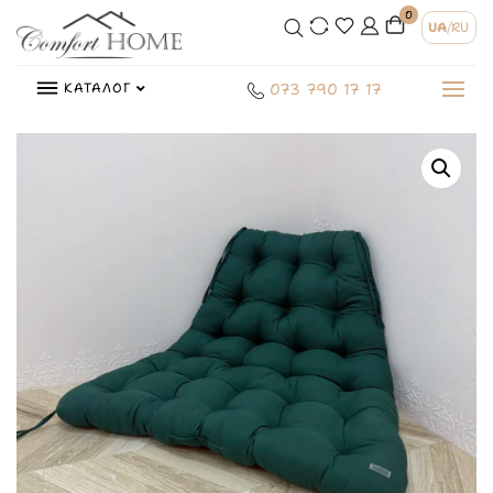
0
UA
/
RU
КАТАЛОГ
073 790 17 17