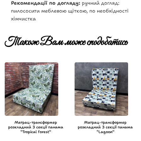
Рекомендації по догляду:
ручний догляд:
пилососити меблевою щіткою, по необхідності
хімчистка
Також Вам може сподобатись
Матрац-трансформер
Матрац-трансформер
розкладний 3 секції панама
розкладний 3 секції панама
“Tropical forest”
“Lagoon”