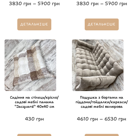
3830
грн
–
5700
грн
3830
грн
–
5700
грн
ДЕТАЛЬНІШЕ
ДЕТАЛЬНІШЕ
Сидіння на стілець/крісло/
Подушка з бортами на
садові меблі панама
піддони/гойдалки/каркаси/
“Jacquard” 40х40 см
садові меблі велюрова
430
грн
4610
грн
–
6530
грн