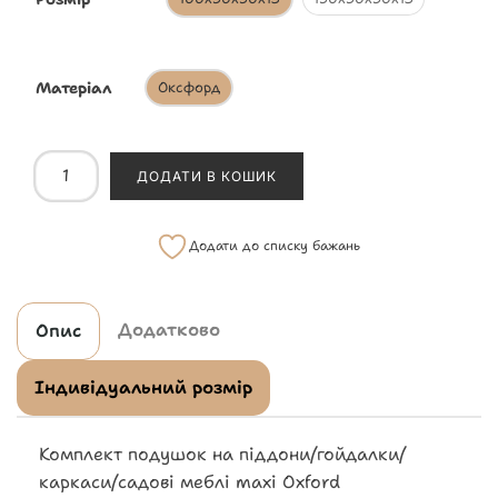
Матеріал
Оксфорд
ДОДАТИ В КОШИК
Додати до списку бажань
Додатково
Опис
Індивідуальний розмір
Комплект подушок на піддони/гойдалки/
каркаси/садові меблі maxi Oxford