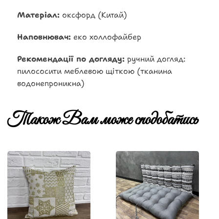
Матеріал:
оксфорд (Китай)
Наповнювач:
еко холлофайбер
Рекомендації по догляду:
ручний догляд:
пилососити меблевою щіткою (тканина
водонепроникна)
Також Вам може сподобатись