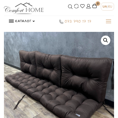
0
UA
/
RU
КАТАЛОГ
073 790 17 17