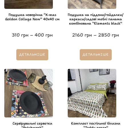
Подушка новорічна “X-mas
Подушка на піддони/гойдалки/
Golden Collage New” 40х40 см
каркаси/садові меблі панама
комбінована “Elements black”
310
грн
–
400
грн
2160
грн
–
2850
грн
ДЕТАЛЬНІШЕ
ДЕТАЛЬНІШЕ
Сервірувальні серветки
Комплект постільної білизни
“Patchwork”
“Teddy green”