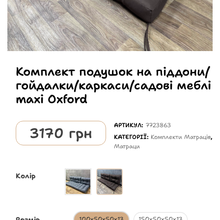
Комплект подушок на піддони/
гойдалки/каркаси/садові меблі
maxi Oxford
АРТИКУЛ:
7723863
3170
грн
КАТЕГОРІЇ:
Комплекти Матраців
,
Матраци
Колір
Розмір
100х50х50х13
150х50х50х13