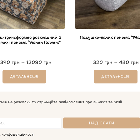
ц-трансформер розкладний 3
Подушка-валик панама “Mat
ї maxi панама “Ashen flowers”
7390
грн
–
12080
грн
320
грн
–
430
грн
ДЕТАЛЬНІШЕ
ДЕТАЛЬНІШЕ
ться на розсилку та отримуйте повідомлення про знижки та акції
а конфеденційності