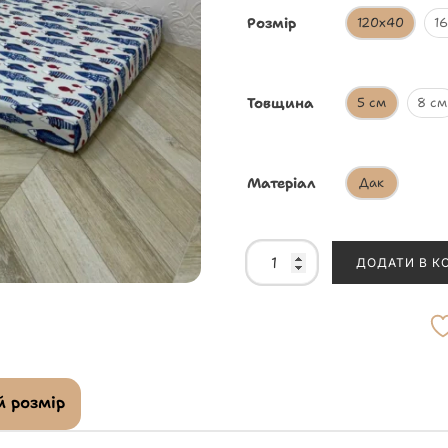
Розмір
120х40
1
Товщина
5 см
8 см
Матеріал
Дак
ДОДАТИ В К
 розмір