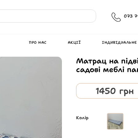
073 7
ПРО НАС
АКЦІЇ
ІНДИВІДУАЛЬНЕ
Матрац на підв
садові меблі па
1450
грн
Колір