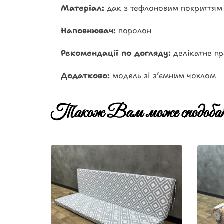
Матеріал:
дак з тефлоновим покриттям
Наповнювач:
поролон
Рекомендації по догляду:
делікатне пр
Додатково:
модель зі зʼємним чохлом
Також Вам може сподобат