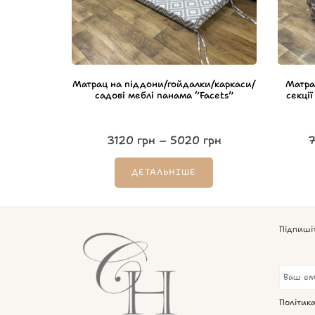
Матрац на піддони/гойдалки/каркаси/
Матра
садові меблі панама “Facets”
секці
3120
грн
–
5020
грн
ДЕТАЛЬНІШЕ
Підпиші
Політик