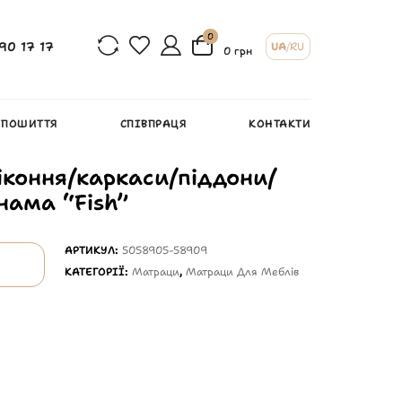
0
90 17 17
UA
/
RU
0 грн
 ПОШИТТЯ
СПІВПРАЦЯ
КОНТАКТИ
іконня/каркаси/піддони/
нама “Fish”
АРТИКУЛ:
5058905-58909
КАТЕГОРІЇ:
Матраци
,
Матраци Для Меблів