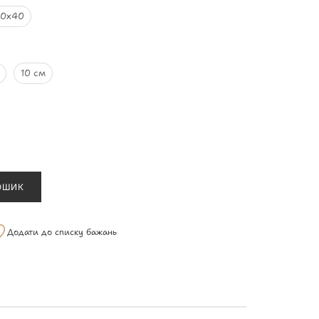
60х40
10 см
ОШИК
Додати до списку бажань