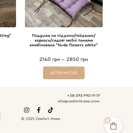
ting”
Подушка на піддони/гойдалки/
каркаси/садові меблі панама
комбінована “Nude flowers white”
2160
грн
–
2850
грн
ДЕТАЛЬНІШЕ
+38-073-790-17-17
info@comforthome.store
© 2025 Comfort Home
0