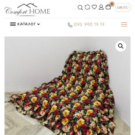
0
UA
/
RU
КАТАЛОГ
073 790 17 17