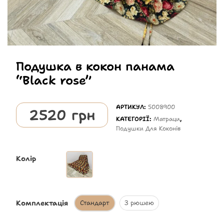
Подушка в кокон панама
“Black rose”
АРТИКУЛ:
5008900
2520
грн
КАТЕГОРІЇ:
Матраци
,
Подушки Для Коконів
Колір
Комплектація
Стандарт
З рюшею