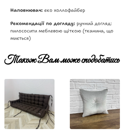
Наповнювач:
еко холлофайбер
Рекомендації по догляду:
ручний догляд:
пилососити меблевою щіткою (тканина, що
миється)
Також Вам може сподобатись