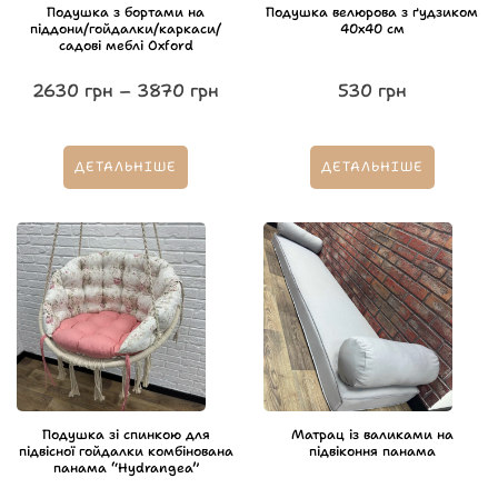
Подушка з бортами на
Подушка велюрова з ґудзиком
піддони/гойдалки/каркаси/
40х40 см
садові меблі Oxford
2630
грн
–
3870
грн
530
грн
ДЕТАЛЬНІШЕ
ДЕТАЛЬНІШЕ
Подушка зі спинкою для
Матрац із валиками на
підвісної гойдалки комбінована
підвіконня панама
панама “Hydrangea”