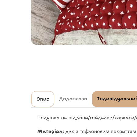
Додатково
Індивідуальний
Опис
Подушка на піддони/гойдалки/каркаси/
Матеріал:
дак з тефлоновим покриттям