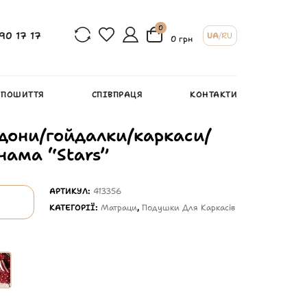
0
90 17 17
UA
/
RU
0 грн
 ПОШИТТЯ
СПІВПРАЦЯ
КОНТАКТИ
дони/гойдалки/каркаси/
нама “Stars”
АРТИКУЛ:
413356
КАТЕГОРІЇ:
Матраци
,
Подушки Для Каркасів