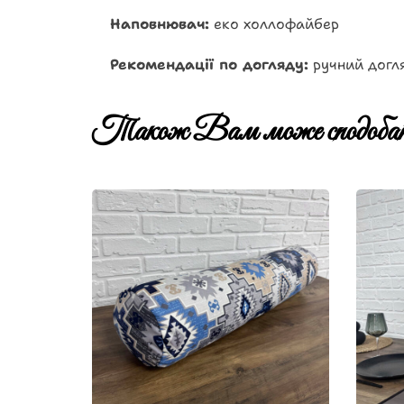
Наповнювач:
еко холлофайбер
Рекомендації по догляду:
ручний догля
Також Вам може сподобат