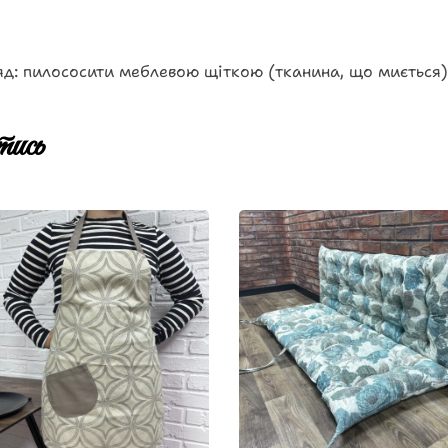
д: пилососити меблевою щіткою (тканина, що миється)
ись