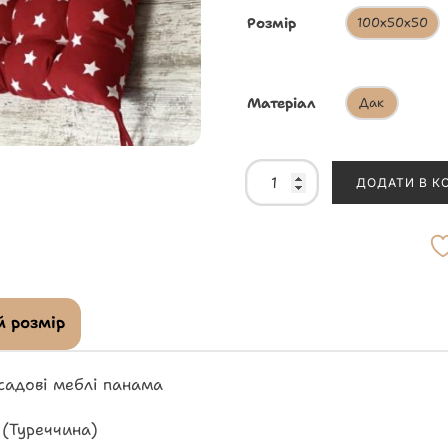
Розмір
100х50х50
Матеріал
Дак
ДОДАТИ В К
 розмір
садові меблі панама
 (Туреччина)