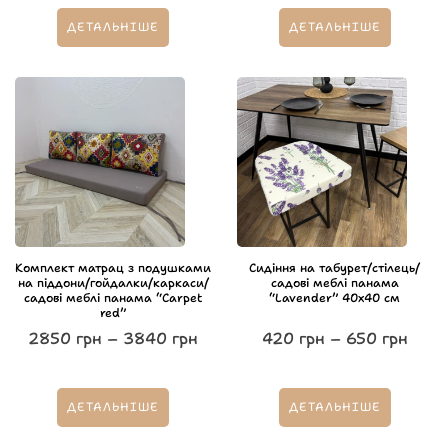
ДЕТАЛЬНІШЕ
ДЕТАЛЬНІШЕ
Комплект матрац з подушками
Сидіння на табурет/стілець/
на піддони/гойдалки/каркаси/
садові меблі панама
садові меблі панама “Carpet
“Lavender” 40х40 см
red”
2850
грн
–
3840
грн
420
грн
–
650
грн
ДЕТАЛЬНІШЕ
ДЕТАЛЬНІШЕ