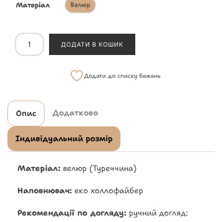
Матеріал
Велюр
ДОДАТИ В КОШИК
Додати до списку бажань
Додатково
Опис
Індивідуальний розмір
Матеріал:
велюр (Туреччина)
Наповнювач:
еко холлофайбер
Рекомендації по догляду:
ручний догляд: