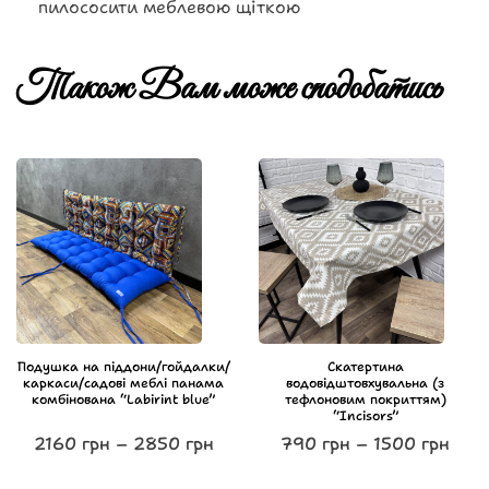
пилососити меблевою щіткою
Також Вам може сподобатись
Подушка на піддони/гойдалки/
Скатертина
каркаси/садові меблі панама
водовідштовхувальна (з
комбінована “Labirint blue”
тефлоновим покриттям)
“Incisors”
2160
грн
–
2850
грн
790
грн
–
1500
грн