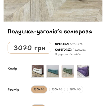
Подушка-узголівʼя велюрова
АРТИКУЛ:
5060474
3070
грн
КАТЕГОРІЇ:
Подушки
,
Подушки Узголівʼя
Колір
Розмір
120х45
150х45
180х45