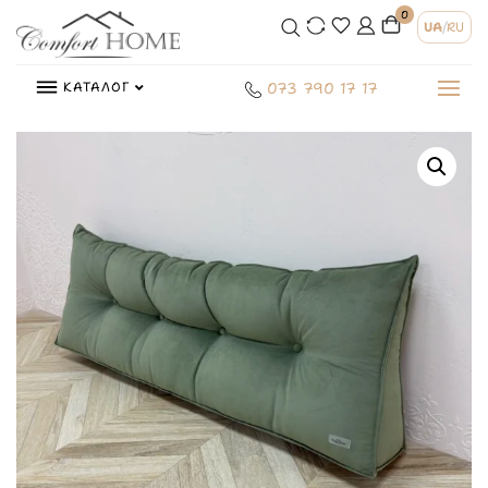
0
UA
/
RU
КАТАЛОГ
073 790 17 17