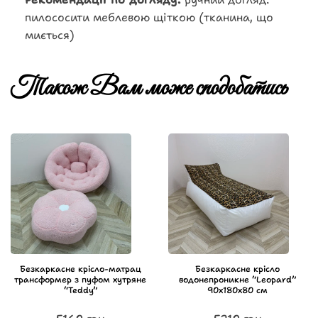
пилососити меблевою щіткою (тканина, що
миється)
Також Вам може сподобатись
Безкаркасне крісло-матрац
Безкаркасне крісло
трансформер з пуфом хутряне
водонепроникне “Leopard”
“Teddy”
90х180х80 см