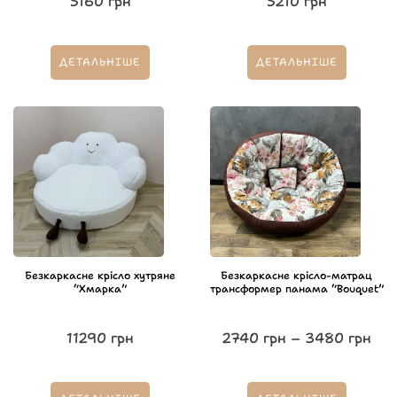
5160
грн
5210
грн
ДЕТАЛЬНІШЕ
ДЕТАЛЬНІШЕ
Безкаркасне крісло хутряне
Безкаркасне крісло-матрац
“Хмарка”
трансформер панама “Bouquet”
11290
грн
2740
грн
–
3480
грн