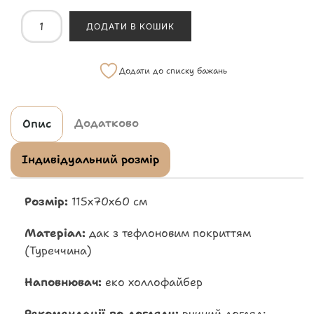
ДОДАТИ В КОШИК
Додати до списку бажань
Додатково
Опис
Індивідуальний розмір
Розмір:
115х70х60 см
Матеріал:
дак з тефлоновим покриттям
(Туреччина)
Наповнювач:
еко холлофайбер
Рекомендації по догляду:
ручний догляд: