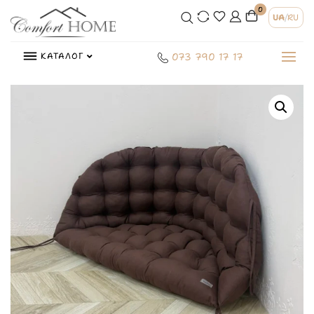
0
UA
/
RU
КАТАЛОГ
073 790 17 17