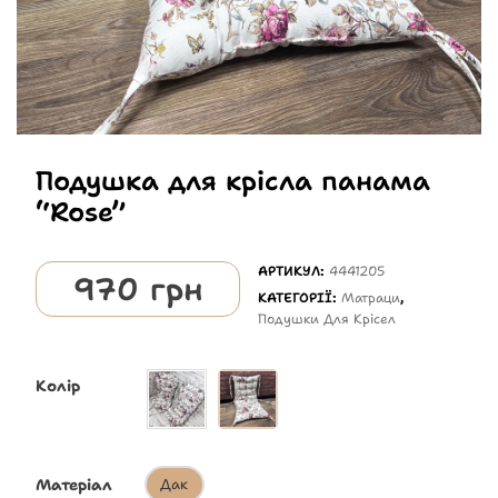
Подушка для крісла панама
“Rose”
АРТИКУЛ:
4441205
970
грн
КАТЕГОРІЇ:
Матраци
,
Подушки Для Крісел
Колір
Матеріал
Дак