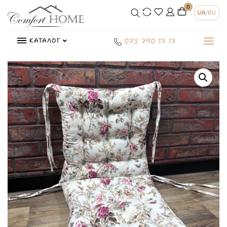
0
UA
/
RU
КАТАЛОГ
073 790 17 17