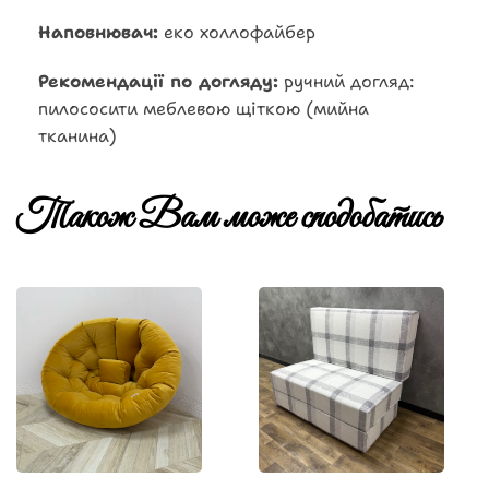
Наповнювач:
еко холлофайбер
Рекомендації по догляду:
ручний догляд:
пилососити меблевою щіткою (мийна
тканина)
Також Вам може сподобатись