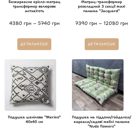
Безкаркасне крісло-матрац
Матрац-трансформер
трансформер велюрове
розкладний 3 секції maxi
антикіготь
панама “Jacquard”
4380
грн
–
5740
грн
7390
грн
–
12080
грн
ДЕТАЛЬНІШЕ
ДЕТАЛЬНІШЕ
Подушка шенілова “Merino”
Подушка на піддони/гойдалки/
40х40 см
каркаси/садові меблі панама
“Nude flowers”