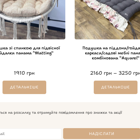
ка зі спинкою для підвісної
Подушка на піддони/гойда
йдалки панама “Matting”
каркаси/садові меблі пан
комбінована “Aquarel”
1910
грн
2160
грн
–
3250
гр
ДЕТАЛЬНІШЕ
ДЕТАЛЬНІШЕ
ться на розсилку та отримуйте повідомлення про знижки та акції