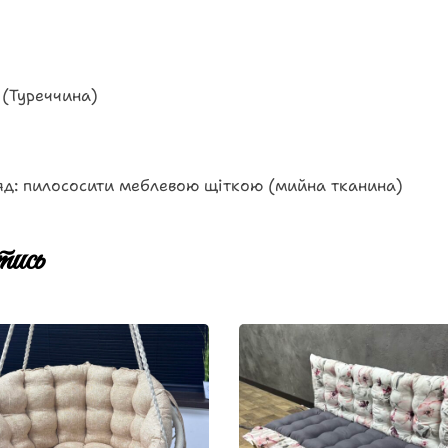
 (Туреччина)
яд: пилососити меблевою щіткою (мийна тканина)
ись