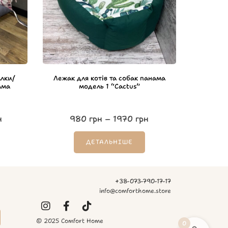
лки/
Лежак для котів та собак панама
ама
модель 1 “Cactus”
н
980
грн
–
1970
грн
ДЕТАЛЬНІШЕ
+38-073-790-17-17
info@comforthome.store
© 2025 Comfort Home
0