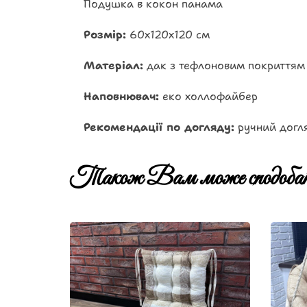
Подушка в кокон панама
Розмір:
60х120х120 см
Матеріал:
дак з тефлоновим покриттям
Наповнювач:
еко холлофайбер
Рекомендації по догляду:
ручний догл
Також Вам може сподобат