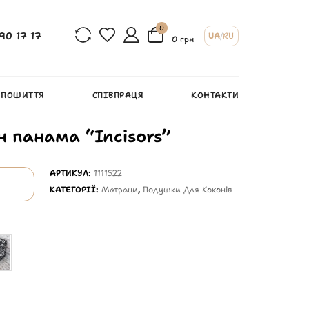
0
90 17 17
UA
/
RU
0 грн
 ПОШИТТЯ
СПІВПРАЦЯ
КОНТАКТИ
н панама “Incisors”
АРТИКУЛ:
1111522
КАТЕГОРІЇ:
Матраци
,
Подушки Для Коконів