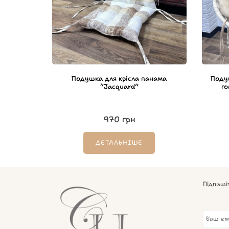
Подушка для крісла панама
Подуш
“Jacquard”
го
970
грн
ДЕТАЛЬНІШЕ
Підпиші