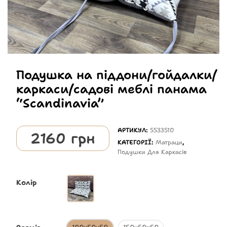
Подушка на піддони/гойдалки/
каркаси/садові меблі панама
“Scandinavia”
АРТИКУЛ:
5533510
2160
грн
КАТЕГОРІЇ:
Матраци
,
Подушки Для Каркасів
Колір