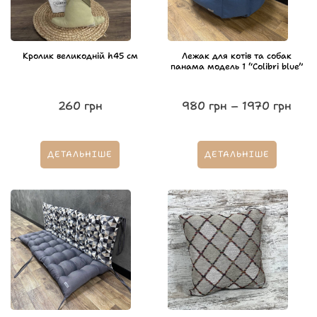
Кролик великодній h45 см
Лежак для котів та собак
панама модель 1 “Colibri blue”
260
грн
980
грн
–
1970
грн
ДЕТАЛЬНІШЕ
ДЕТАЛЬНІШЕ