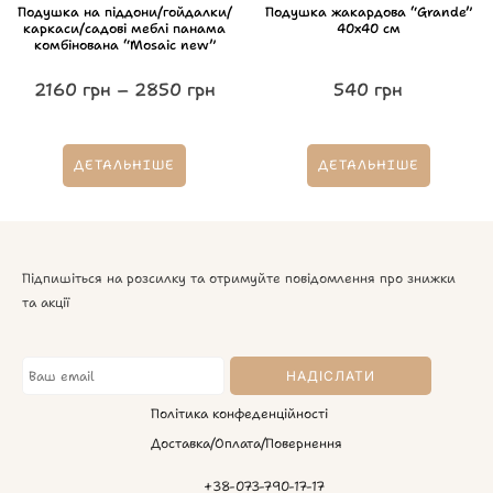
Подушка на піддони/гойдалки/
Подушка жакардова “Grande”
каркаси/садові меблі панама
40х40 см
комбінована “Mosaic new”
2160
грн
–
2850
грн
540
грн
ДЕТАЛЬНІШЕ
ДЕТАЛЬНІШЕ
Підпишіться на розсилку та отримуйте повідомлення про знижки
та акції
Політика конфеденційності
Доставка/Оплата/Повернення
+38-073-790-17-17