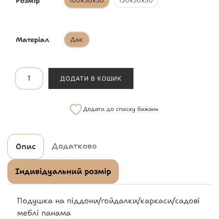
Розмір
100х50х50
150х50х50
Матеріал
Дак
ДОДАТИ В КОШИК
Додати до списку бажань
Додатково
Опис
Індивідуальний розмір
Подушка на піддони/гойдалки/каркаси/садові
меблі панама