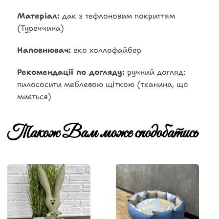
Матеріал:
дак з тефлоновим покриттям
(Туреччина)
Наповнювач:
еко холлофайбер
Рекомендації по догляду:
ручний догляд:
пилососити меблевою щіткою (тканина, що
миється)
Також Вам може сподобатись