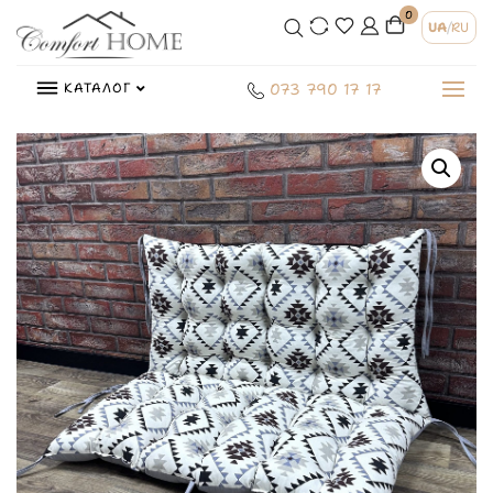
0
UA
/
RU
КАТАЛОГ
073 790 17 17