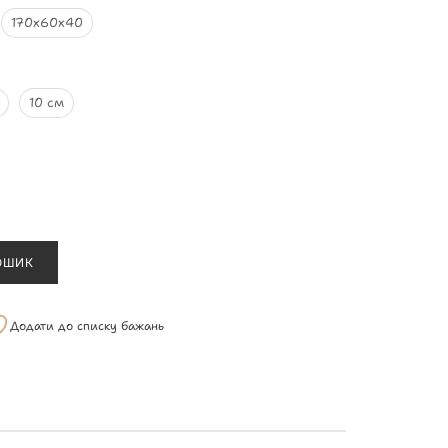
170х60х40
10 см
ОШИК
Додати до списку бажань