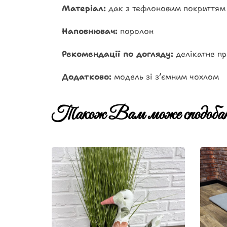
Матеріал:
дак з тефлоновим покриттям
Наповнювач:
поролон
Рекомендації по догляду:
делікатне пр
Додатково:
модель зі з’ємним чохлом
Також Вам може сподобат