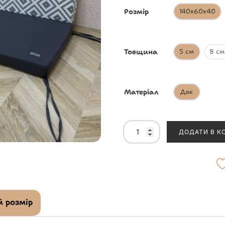
Розмір
140х60х40
Товщина
5 см
8 см
Матеріал
Дак
ДОДАТИ В К
 розмір