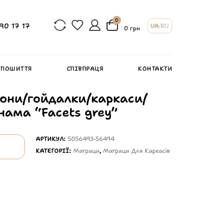
0
90 17 17
UA
/
RU
0 грн
 ПОШИТТЯ
СПІВПРАЦЯ
КОНТАКТИ
они/гойдалки/каркаси/
нама “Facets grey”
АРТИКУЛ:
5056493-56494
КАТЕГОРІЇ:
Матраци
,
Матраци Для Каркасів