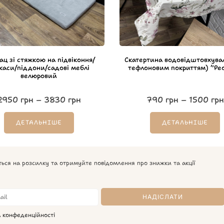
ац зі стяжкою на підвіконня/
Скатертина водовідштовхувал
каси/піддони/садові меблі
тефлоновим покриттям) “Peo
велюровий
2950
грн
–
3830
грн
790
грн
–
1500
грн
ДЕТАЛЬНІШЕ
ДЕТАЛЬНІШЕ
ться на розсилку та отримуйте повідомлення про знижки та акції
а конфеденційності