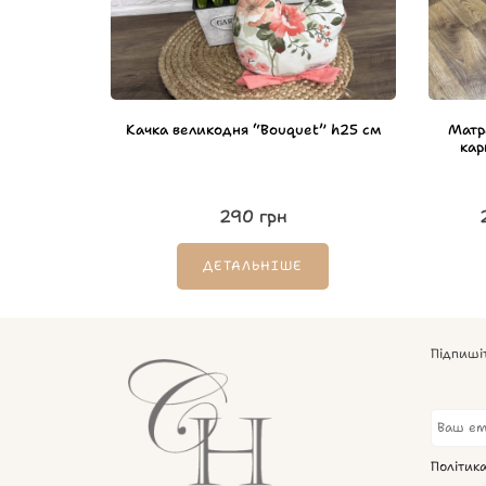
Качка великодня “Bouquet” h25 см
Матр
кар
290
грн
ДЕТАЛЬНІШЕ
Підпиші
Політик