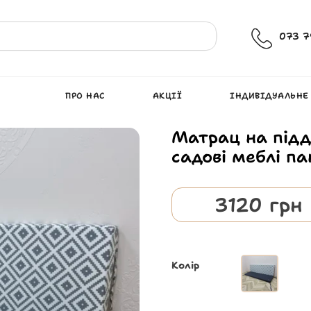
073 7
ПРО НАС
АКЦІЇ
ІНДИВІДУАЛЬНЕ
Матрац на підд
садові меблі па
3120
грн
Колір