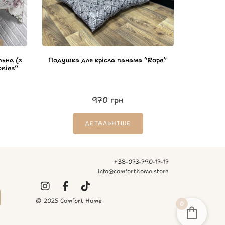
ьна (з
Подушка для крісла панама “Rope”
nies”
970
грн
ДЕТАЛЬНІШЕ
+38-073-790-17-17
info@comforthome.store
© 2025 Comfort Home
0