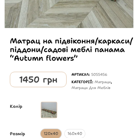
Матрац на підвіконня/каркаси/
піддони/садові меблі панама
“Autumn flowers”
АРТИКУЛ:
5055456
1450
грн
КАТЕГОРІЇ:
Матраци
,
Матраци Для Меблів
Колір
Розмір
120х40
160х40