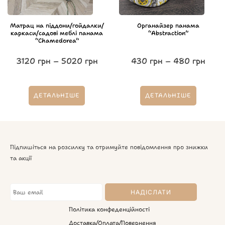
Матрац на піддони/гойдалки/
Органайзер панама
каркаси/садові меблі панама
“Abstraction”
“Chamedorea”
3120
грн
–
5020
грн
430
грн
–
480
грн
ДЕТАЛЬНІШЕ
ДЕТАЛЬНІШЕ
Підпишіться на розсилку та отримуйте повідомлення про знижки
та акції
Політика конфеденційності
Доставка/Оплата/Повернення