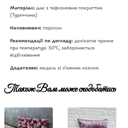
Матеріал:
дак з тефлоновим покриттям
(Туреччина)
Наповнювач:
поролон
Рекомендації по догляду:
делікатне прання
при температурі 30℃, забороняється
відбілювання
Додатково:
модель зі зʼємним чохлом
Також Вам може сподобатись