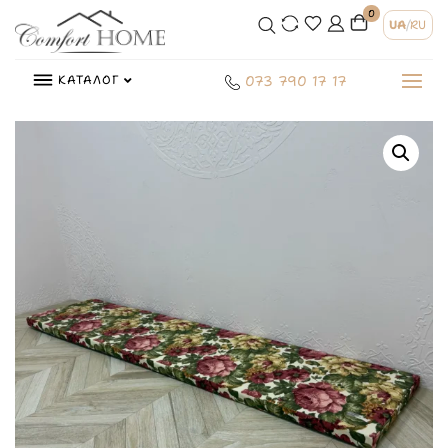
0
UA
/
RU
КАТАЛОГ
073 790 17 17