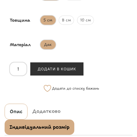
Товщина
5 см
8 см
10 см
Матеріал
Дак
ДОДАТИ В КОШИК
Додати до списку бажань
Додатково
Опис
Індивідуальний розмір