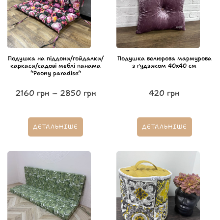
Подушка на піддони/гойдалки/
Подушка велюрова мармурова
каркаси/садові меблі панама
з ґудзиком 40х40 см
“Peony paradise”
2160
грн
–
2850
грн
420
грн
ДЕТАЛЬНІШЕ
ДЕТАЛЬНІШЕ