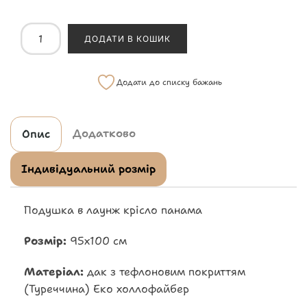
ДОДАТИ В КОШИК
Додати до списку бажань
Додатково
Опис
Індивідуальний розмір
Подушка в лаунж крісло панама
Розмір:
95х100 см
Матеріал:
дак з тефлоновим покриттям
(Туреччина) Еко холлофайбер