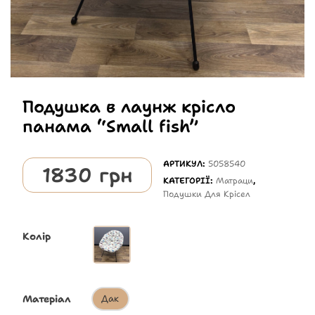
Подушка в лаунж крісло
панама “Small fish”
АРТИКУЛ:
5058540
1830
грн
КАТЕГОРІЇ:
Матраци
,
Подушки Для Крісел
Колір
Матеріал
Дак