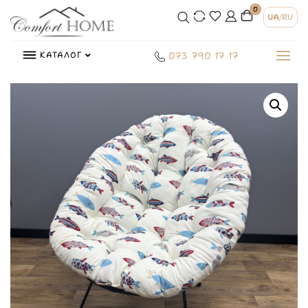
0
UA
/
RU
КАТАЛОГ
073 790 17 17