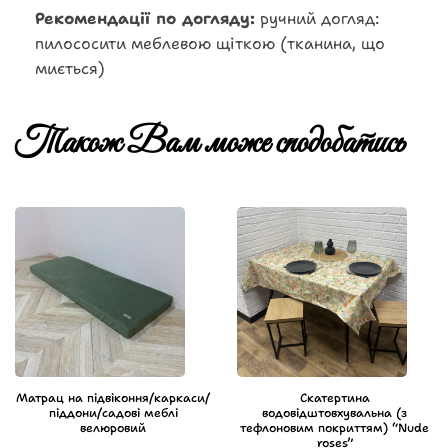
Рекомендації по догляду:
ручний догляд:
пилососити меблевою щіткою (тканина, що
миється)
Також Вам може сподобатись
Матрац на підвіконня/каркаси/
Скатертина
піддони/садові меблі
водовідштовхувальна (з
велюровий
тефлоновим покриттям) “Nude
roses”