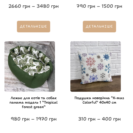
2660
грн
–
3480
грн
790
грн
–
1500
грн
ДЕТАЛЬНІШЕ
ДЕТАЛЬНІШЕ
Лежак для котів та собак
Подушка новорічна “X-mas
панама модель 1 “Tropical
Colorful” 40х40 см
forest green”
980
грн
–
1970
грн
310
грн
–
400
грн