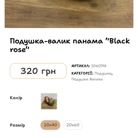
Подушка-валик панама “Black
rose”
АРТИКУЛ:
5060714
320
грн
КАТЕГОРІЇ:
Подушки
,
Подушки Валики
Колір
Розмір
20х40
20х60