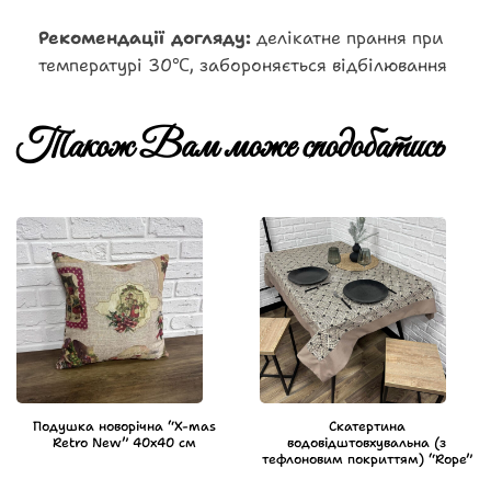
Рекомендації догляду:
делікатне прання при
температурі 30℃, забороняється відбілювання
Також Вам може сподобатись
Подушка новорічна “X-mas
Скатертина
Retro New” 40х40 см
водовідштовхувальна (з
тефлоновим покриттям) “Rope”