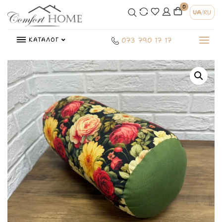
0
UA
/
RU
КАТАЛОГ
073 790 17 17