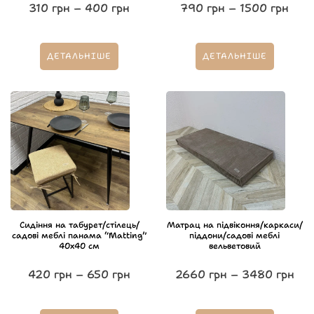
310
грн
–
400
грн
790
грн
–
1500
грн
ДЕТАЛЬНІШЕ
ДЕТАЛЬНІШЕ
Сидіння на табурет/стілець/
Матрац на підвіконня/каркаси/
садові меблі панама “Matting”
піддони/садові меблі
40х40 см
вельветовий
420
грн
–
650
грн
2660
грн
–
3480
грн