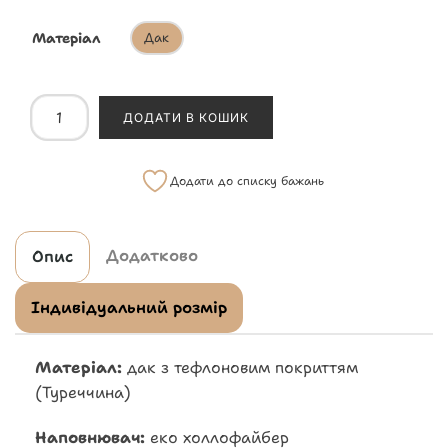
Матеріал
Дак
ДОДАТИ В КОШИК
Додати до списку бажань
Додатково
Опис
Індивідуальний розмір
Матеріал:
дак з тефлоновим покриттям
(Туреччина)
Наповнювач:
еко холлофайбер