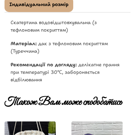
Індивідуальний розмір
Скатертина водовідштовхувальна (з
тефлоновим покриттям)
Матеріал:
дак з тефлоновим покриттям
(Туреччина)
Рекомендації по догляду:
делікатне прання
при температурі 30℃, забороняється
відбілювання
Також Вам може сподобатись