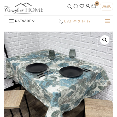
0
UA
/
RU
КАТАЛОГ
073 790 17 17