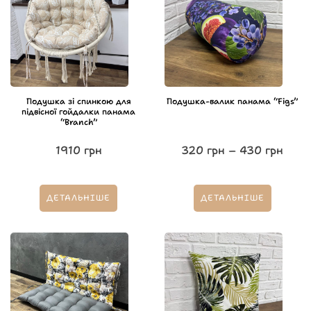
Подушка зі спинкою для
Подушка-валик панама “Figs”
підвісної гойдалки панама
“Branch”
1910
грн
320
грн
–
430
грн
ДЕТАЛЬНІШЕ
ДЕТАЛЬНІШЕ