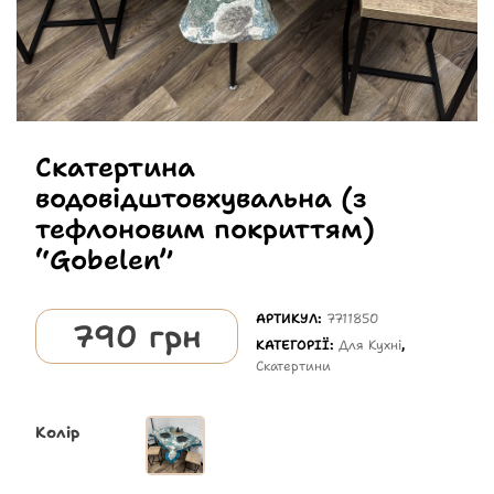
Скатертина
водовідштовхувальна (з
тефлоновим покриттям)
“Gobelen”
АРТИКУЛ:
7711850
790
грн
КАТЕГОРІЇ:
Для Кухні
,
Скатертини
Колір