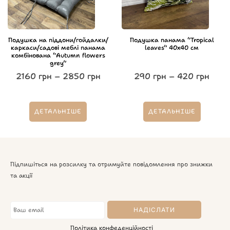
Подушка на піддони/гойдалки/
Подушка панама “Tropical
каркаси/садові меблі панама
leaves” 40х40 см
комбінована “Autumn flowers
grey”
2160
грн
–
2850
грн
290
грн
–
420
грн
ДЕТАЛЬНІШЕ
ДЕТАЛЬНІШЕ
Підпишіться на розсилку та отримуйте повідомлення про знижки
та акції
Політика конфеденційності