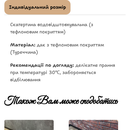
Індивідуальний розмір
Скатертина водовідштовхувальна (з
тефлоновим покриттям)
Матеріал:
дак з тефлоновим покриттям
(Туреччина)
Рекомендації по догляду:
делікатне прання
при температурі 30℃, забороняється
відбілювання
Також Вам може сподобатись