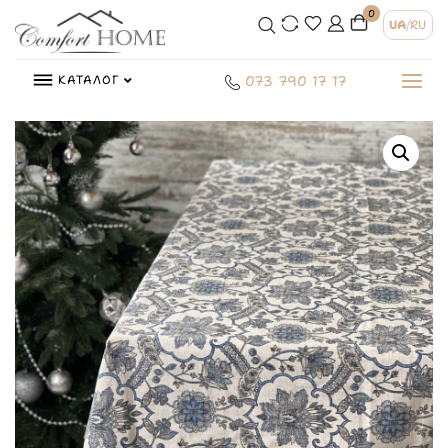
0
UA
/
RU
КАТАЛОГ
073 790 17 17