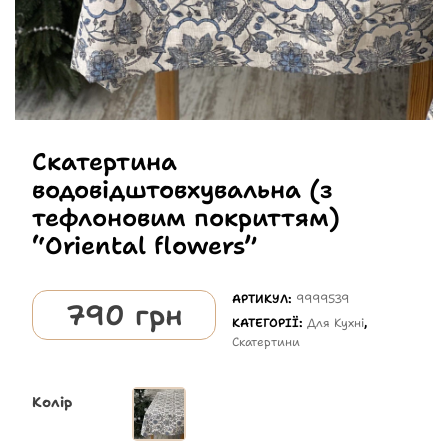
Скатертина
водовідштовхувальна (з
тефлоновим покриттям)
“Oriental flowers”
АРТИКУЛ:
9999539
790
грн
КАТЕГОРІЇ:
Для Кухні
,
Скатертини
Колір