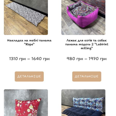
Накладка на меблі панама
Лежак для котів та собак
“Rope”
панама модель 2 “Labirint
milling”
1310
грн
–
1640
грн
980
грн
–
1970
грн
ДЕТАЛЬНІШЕ
ДЕТАЛЬНІШЕ