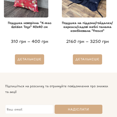
Подушка новорічна “X-mas
Подушка на піддони/гойдалки/
Golden Toys” 40х40 см
каркаси/садові меблі панама
комбінована “Fresco”
310
грн
–
400
грн
2160
грн
–
3250
грн
ДЕТАЛЬНІШЕ
ДЕТАЛЬНІШЕ
Підпишіться на розсилку та отримуйте повідомлення про знижки
та акції