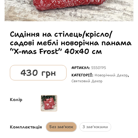
Сидіння на стілець/крісло/
садові меблі новорічна панама
“X-mas Frost” 40х40 см
АРТИКУЛ:
5550175
430
грн
КАТЕГОРІЇ:
Новорічний Декор
,
Святковий Декор
Колір
Комплектація
Без зав'язок
З зав'язками