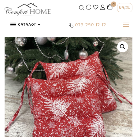
0
UA
/
RU
КАТАЛОГ
073 790 17 17