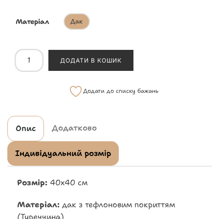
Матеріал
Дак
ДОДАТИ В КОШИК
Додати до списку бажань
Додатково
Опис
Індивідуальний розмір
Розмір:
40х40 см
Матеріал:
дак з тефлоновим покриттям
(Туреччина)