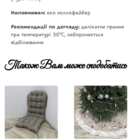
Наповнювач:
еко холлофайбер
Рекомендації по догляду:
делікатне прання
при температурі 30℃, забороняється
відбілювання
Також Вам може сподобатись