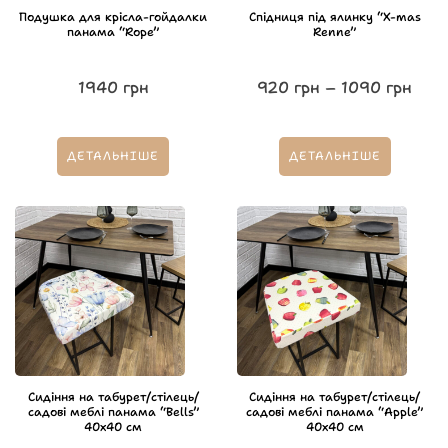
Подушка для крісла-гойдалки
Спідниця під ялинку “X-mas
панама “Rope”
Renne”
1940
грн
920
грн
–
1090
грн
ДЕТАЛЬНІШЕ
ДЕТАЛЬНІШЕ
Сидіння на табурет/стілець/
Сидіння на табурет/стілець/
садові меблі панама “Bells”
садові меблі панама “Apple”
40х40 см
40х40 см